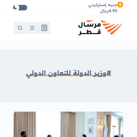
جنيه إسترليني
4.93ريال
#وزير الدولة للتعاون الدولي