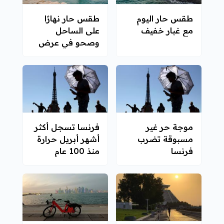
طقس حار اليوم
طقس حار نهارًا
مع غبار خفيف
على الساحل
وصحو في عرض
البحر
موجة حر غير
فرنسا تسجل أكثر
مسبوقة تضرب
أشهر أبريل حرارة
فرنسا
منذ 100 عام