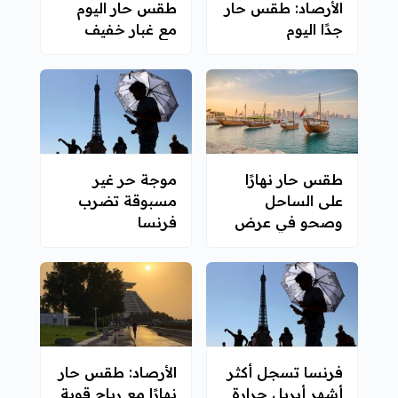
الأرصاد: طقس حار
طقس حار اليوم
جدًا اليوم
مع غبار خفيف
طقس حار نهارًا
موجة حر غير
على الساحل
مسبوقة تضرب
وصحو في عرض
فرنسا
البحر
فرنسا تسجل أكثر
الأرصاد: طقس حار
أشهر أبريل حرارة
نهارًا مع رياح قوية