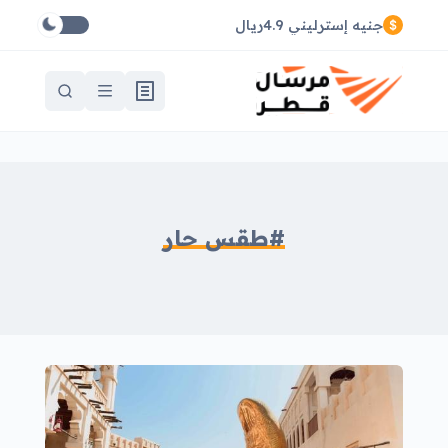
جنيه إسترليني 4.9ريال
#طقس حار