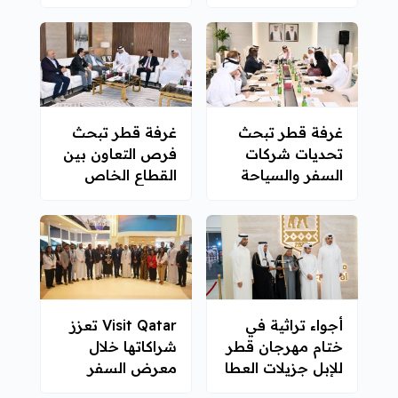
القطرية للعمل
تواجه القطاع
الاجتماعي
السياحي الخاص
غرفة قطر تبحث
غرفة قطر تبحث
تحديات شركات
فرص التعاون بين
السفر والسياحة
القطاع الخاص
في ظل الظروف
القطري والتركي
الإقليمية
أجواء تراثية في
Visit Qatar تعزز
ختام مهرجان قطر
شراكاتها خلال
للإبل جزيلات العطا
معرض السفر
2026
الخارجي مومباي