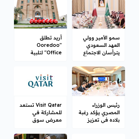
سمو الأمير وولي
أريد تطلق
العهد السعودي
"Ooredoo
يترأسان الاجتماع
Office" لتلبية
الثامن لمجلس
احتياجات الشركات
التنسيق القطري
في قطر
السعودي
رئيس الوزراء
Visit Qatar تستعد
المصري يؤكد رغبة
للمشاركة في
بلاده في تعزيز
معرض سوق
التعاون مع قطر
السفر العالمي
2025 في لندن