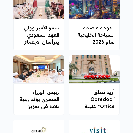
الدوحة عاصمة
سمو الأمير وولي
السياحة الخليجية
العهد السعودي
لعام 2026
يترأسان الاجتماع
الثامن لمجلس
التنسيق القطري
السعودي
أريد تطلق
رئيس الوزراء
"Ooredoo
المصري يؤكد رغبة
Office" لتلبية
بلاده في تعزيز
احتياجات الشركات
التعاون مع قطر
في قطر