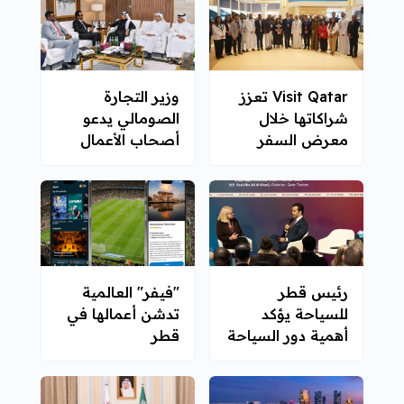
Visit Qatar تعزز
وزير التجارة
شراكاتها خلال
الصومالي يدعو
معرض السفر
أصحاب الأعمال
الخارجي مومباي
القطريين
2026
للاستثمار في بلاده
رئيس قطر
"فيفر" العالمية
للسياحة يؤكد
تدشن أعمالها في
أهمية دور السياحة
قطر
في تعزيز التعاون
العالمي