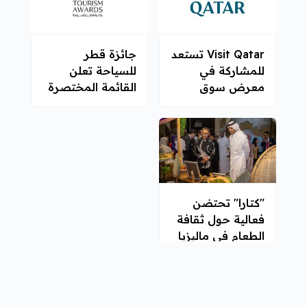
Visit Qatar تستعد
جائزة قطر
للمشاركة في
للسياحة تعلن
معرض سوق
القائمة المختصرة
السفر العالمي
للمرشحين في
2025 في لندن
نسختها الثالثة
"كتارا" تحتضن
فعالية حول ثقافة
الطعام في ماليزيا