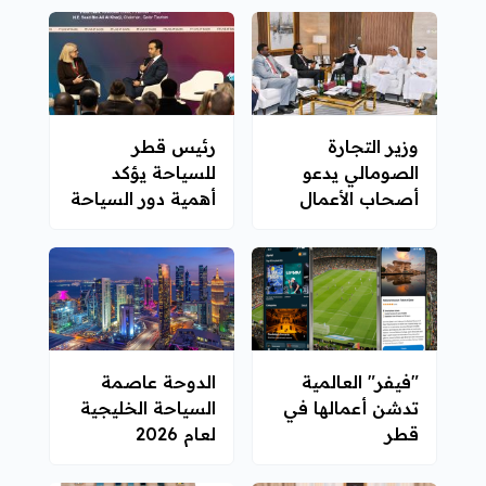
2026
وزير التجارة
رئيس قطر
الصومالي يدعو
للسياحة يؤكد
أصحاب الأعمال
أهمية دور السياحة
القطريين
في تعزيز التعاون
للاستثمار في بلاده
العالمي
"فيفر" العالمية
الدوحة عاصمة
تدشن أعمالها في
السياحة الخليجية
قطر
لعام 2026