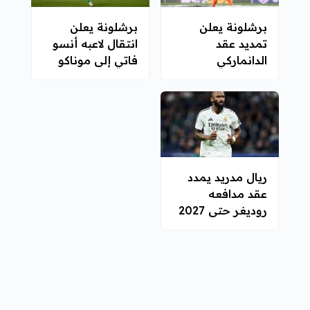
برشلونة يعلن
برشلونة يعلن
تمديد عقد
انتقال لاعبه أنسو
الدانماركي
فاتي إلى موناكو
كريستينسن
بشكل دائم
ريال مدريد يمدد
عقد مدافعه
روديغر حتى 2027
30
3
2
1