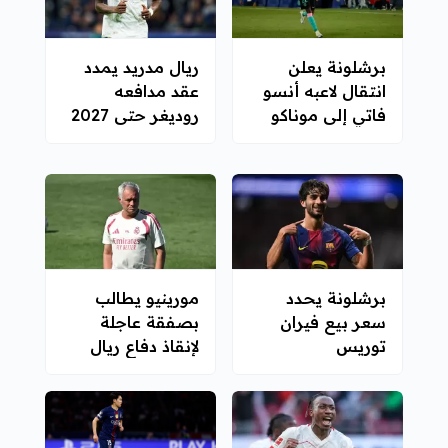
برشلونة يعلن
ريال مدريد يمدد
انتقال لاعبه أنسو
عقد مدافعه
فاتي إلى موناكو
روديغر حتى 2027
بشكل دائم
برشلونة يحدد
مورينيو يطالب
سعر بيع فيران
بصفقة عاجلة
توريس
لإنقاذ دفاع ريال
مدريد