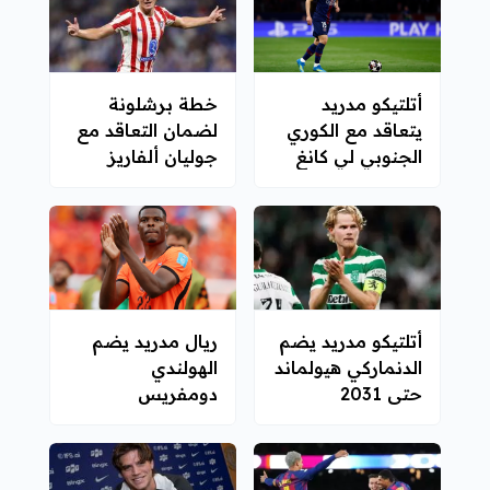
أتلتيكو مدريد
خطة برشلونة
يتعاقد مع الكوري
لضمان التعاقد مع
الجنوبي لي كانغ
جوليان ألفاريز
إن
أتلتيكو مدريد يضم
ريال مدريد يضم
الدنماركي هيولماند
الهولندي
حتى 2031
دومفريس