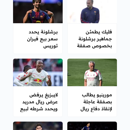
فليك يطمئن
برشلونة يحدد
جماهير برشلونة
سعر بيع فيران
بخصوص صفقة
توريس
المهاجم
مورينيو يطالب
لايبزيغ يرفض
بصفقة عاجلة
عرض ريال مدريد
لإنقاذ دفاع ريال
ويحدد شرطه لبيع
مدريد
ديوماندي