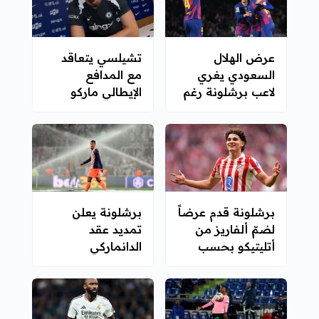
عرض الهلال
تشيلسي يتعاقد
السعودي يغري
مع المدافع
لاعب برشلونة رغم
الإيطالي ماركو
منافسة ميلان
باليسترا
برشلونة قدم عرضاً
برشلونة يعلن
لضمّ ألفاريز من
تمديد عقد
أتليتيكو بحسب
الدانماركي
لابورتا
كريستينسن