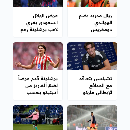
ريال مدريد يضم
عرض الهلال
الهولندي
السعودي يغري
دومفريس
لاعب برشلونة رغم
منافسة ميلان
تشيلسي يتعاقد
برشلونة قدم عرضاً
مع المدافع
لضمّ ألفاريز من
الإيطالي ماركو
أتليتيكو بحسب
باليسترا
لابورتا