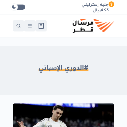
جنيه إسترليني
4.93ريال
#الدوري الإسباني