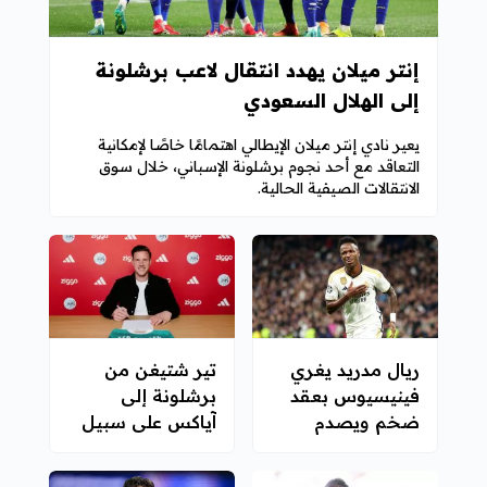
إنتر ميلان يهدد انتقال لاعب برشلونة
إلى الهلال السعودي
يعير نادي إنتر ميلان الإيطالي اهتمامًا خاصًا لإمكانية
التعاقد مع أحد نجوم برشلونة الإسباني، خلال سوق
الانتقالات الصيفية الحالية.
ريال مدريد يغري
تير شتيغن من
فينيسيوس بعقد
برشلونة إلى
ضخم ويصدم
آياكس على سبيل
أرسنال
الإعارة