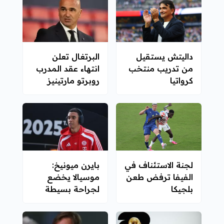
داليتش يستقيل
البرتغال تعلن
من تدريب منتخب
انتهاء عقد المدرب
كرواتيا
روبرتو مارتينيز
لجنة الاستئناف في
بايرن ميونيخ:
الفيفا ترفض طعن
موسيالا يخضع
بلجيكا
لجراحة بسيطة