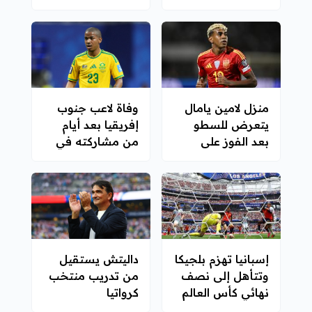
الإنجازات
لتقنية الفيديو في
نهائي كأس العالم
منزل لامين يامال
وفاة لاعب جنوب
يتعرض للسطو
إفريقيا بعد أيام
بعد الفوز على
من مشاركته في
فرنسا
كأس العالم
إسبانيا تهزم بلجيكا
داليتش يستقيل
وتتأهل إلى نصف
من تدريب منتخب
نهائي كأس العالم
كرواتيا
2026