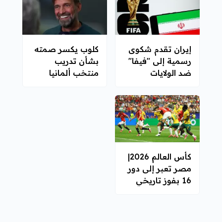
إيران تقدم شكوى
كلوب يكسر صمته
رسمية إلى "فيفا"
بشأن تدريب
ضد الولايات
منتخب ألمانيا
المتحدة
كأس العالم 2026|
مصر تعبر إلى دور
16 بفوز تاريخي
على أستراليا