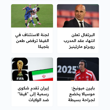
البرتغال تعلن
لجنة الاستئناف في
انتهاء عقد المدرب
الفيفا ترفض طعن
روبرتو مارتينيز
بلجيكا
بايرن ميونيخ:
إيران تقدم شكوى
موسيالا يخضع
رسمية إلى "فيفا"
لجراحة بسيطة
ضد الولايات
المتحدة