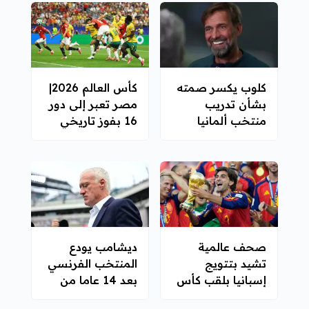
كلوب يكسر صمته
كأس العالم 2026|
بشأن تدريب
مصر تعبر إلى دور
منتخب ألمانيا
16 بفوز تاريخي
على أستراليا
صحف عالمية
ديشامب يودع
تشيد بتتويج
المنتخب الفرنسي
إسبانيا بلقب كأس
بعد 14 عاما من
العالم 2026
الإنجازات