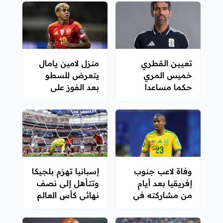
تعيين القطري
منزل لامين يامال
خميس المري
يتعرض للسطو
حكما مساعدا
بعد الفوز على
لتقنية الفيديو في
فرنسا
نهائي كأس العالم
وفاة لاعب جنوب
إسبانيا تهزم بلجيكا
إفريقيا بعد أيام
وتتأهل إلى نصف
من مشاركته في
نهائي كأس العالم
كأس العالم
2026