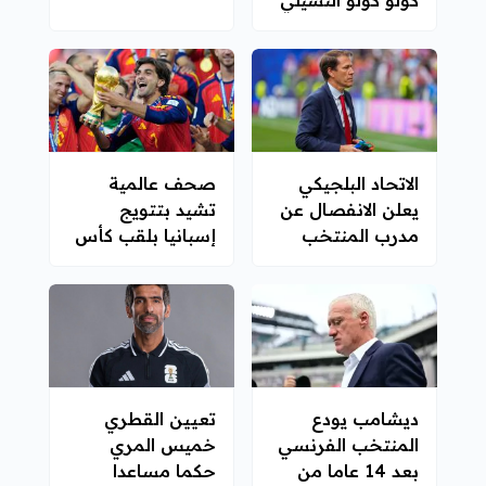
الاتحاد البلجيكي
صحف عالمية
يعلن الانفصال عن
تشيد بتتويج
مدرب المنتخب
إسبانيا بلقب كأس
غارسيا
العالم 2026
ديشامب يودع
تعيين القطري
المنتخب الفرنسي
خميس المري
بعد 14 عاما من
حكما مساعدا