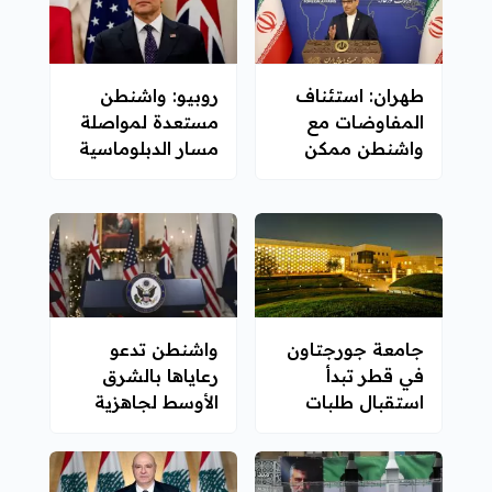
طهران: استئناف
روبيو: واشنطن
المفاوضات مع
مستعدة لمواصلة
واشنطن ممكن
مسار الدبلوماسية
بحال مراعاة
مع إيران
مصالحنا
جامعة جورجتاون
واشنطن تدعو
في قطر تبدأ
رعاياها بالشرق
استقبال طلبات
الأوسط لجاهزية
القبول لخريف
عالية والتفكير
2027
بالمغادرة