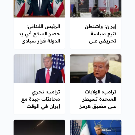
إيران: واشنطن
الرئيس اللبناني:
تتبع سياسة
حصر السلاح في يد
تحريض على
الدولة قرار سيادي
الحرب وتصعيد
التوترات الإقليمية
ترامب: الولايات
ترامب: نجري
المتحدة تسيطر
محادثات جيدة مع
على مضيق هرمز
إيران في الوقت
الراهن