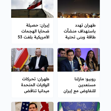
طهران تهدد
إيران: حصيلة
باستهداف منشآت
ضحايا الهجمات
طاقة وبنى تحتية
الأمريكية بلغت 53
مرتبطة بالمصالح
قتيلاً منذ 27 يونيو
الأمريكية
روبيو: مازلنا
طهران: تحركات
مستعدين
الولايات المتحدة
للتفاوض مع إيران
ميدانيا تناقض
مزاعم سعيها
للتهدئة