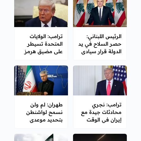
الرئيس اللبناني:
ترامب: الولايات
حصر السلاح في يد
المتحدة تسيطر
الدولة قرار سيادي
على مضيق هرمز
ترامب: نجري
طهران: لم ولن
محادثات جيدة مع
نسمح لواشنطن
إيران في الوقت
بتحديد موعدي
الراهن
الحرب والسلام