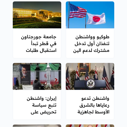
طوكيو وواشنطن
جامعة جورجتاون
تنفذان أول تدخل
في قطر تبدأ
مشترك لدعم الين
استقبال طلبات
منذ 15 عاما
القبول لخريف
2027
واشنطن تدعو
إيران: واشنطن
رعاياها بالشرق
تتبع سياسة
الأوسط لجاهزية
تحريض على
عالية والتفكير
الحرب وتصعيد
بالمغادرة
التوترات الإقليمية