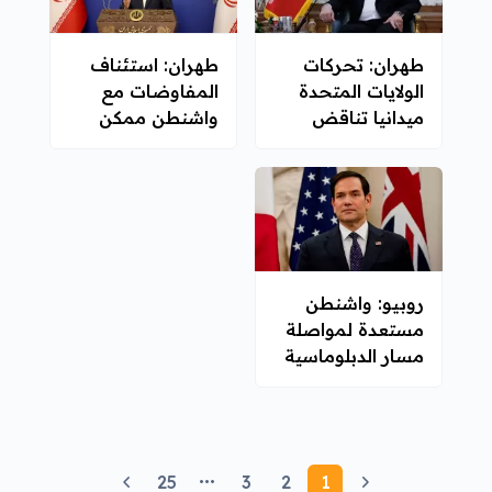
طهران: تحركات
طهران: استئناف
الولايات المتحدة
المفاوضات مع
ميدانيا تناقض
واشنطن ممكن
مزاعم سعيها
بحال مراعاة
للتهدئة
مصالحنا
روبيو: واشنطن
مستعدة لمواصلة
مسار الدبلوماسية
مع إيران
25
3
2
1