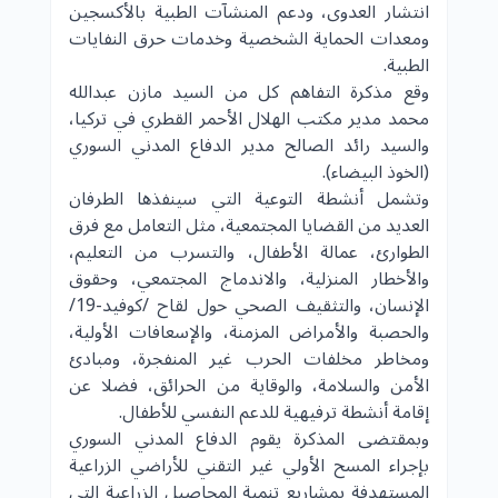
انتشار العدوى، ودعم المنشآت الطبية بالأكسجين
ومعدات الحماية الشخصية وخدمات حرق النفايات
الطبية.
وقع مذكرة التفاهم كل من السيد مازن عبدالله
محمد مدير مكتب الهلال الأحمر القطري في تركيا،
والسيد رائد الصالح مدير الدفاع المدني السوري
(الخوذ البيضاء).
وتشمل أنشطة التوعية التي سينفذها الطرفان
العديد من القضايا المجتمعية، مثل التعامل مع فرق
الطوارئ، عمالة الأطفال، والتسرب من التعليم،
والأخطار المنزلية، والاندماج المجتمعي، وحقوق
الإنسان، والتثقيف الصحي حول لقاح /كوفيد-19/
والحصبة والأمراض المزمنة، والإسعافات الأولية،
ومخاطر مخلفات الحرب غير المنفجرة، ومبادئ
الأمن والسلامة، والوقاية من الحرائق، فضلا عن
إقامة أنشطة ترفيهية للدعم النفسي للأطفال.
وبمقتضى المذكرة يقوم الدفاع المدني السوري
بإجراء المسح الأولي غير التقني للأراضي الزراعية
المستهدفة بمشاريع تنمية المحاصيل الزراعية التي