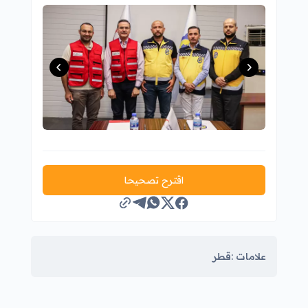
اقترح تصحيحا
علامات :
قطر