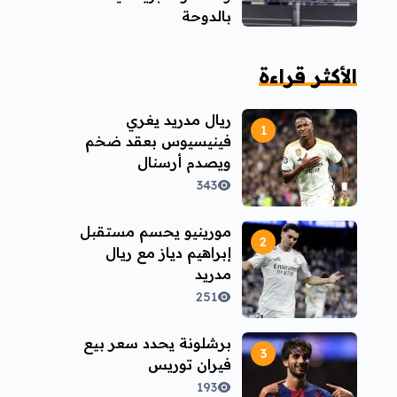
بالدوحة
الأكثر قراءة
ريال مدريد يغري
فينيسيوس بعقد ضخم
ويصدم أرسنال
343
مورينيو يحسم مستقبل
إبراهيم دياز مع ريال
مدريد
251
برشلونة يحدد سعر بيع
فيران توريس
193