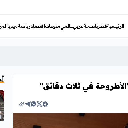
الرئيسية
قطرنا
صحة
عربي
عالمي
منوعات
اقتصاد
رياضة
ميديا
المز
أخ
لأطروحة في ثلاث دقائق"