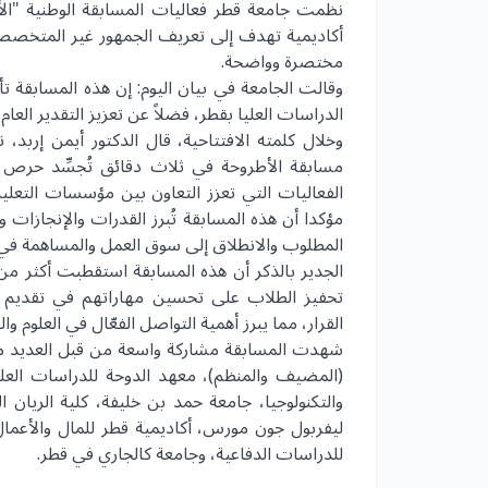
أكاديمية تهدف إلى تعريف الجمهور غير المتخصص ب
مختصرة وواضحة.
وقالت الجامعة في بيان اليوم: إن هذه المسابقة ت
الدراسات العليا بقطر، فضلاً عن تعزيز التقدير ال
وخلال كلمته الافتتاحية، قال الدكتور أيمن إربد
مسابقة الأطروحة في ثلاث دقائق تُجسِّد حرص ا
الفعاليات التي تعزز التعاون بين مؤسسات التعليم 
مؤكدا أن هذه المسابقة تُبرز القدرات والإنجازات 
المطلوب والانطلاق إلى سوق العمل والمساهمة في ال
تحفيز الطلاب على تحسين مهاراتهم في تقديم ا
القرار، مما يبرز أهمية التواصل الفعّال في العلوم وا
شهدت المسابقة مشاركة واسعة من قبل العديد من
(المضيف والمنظم)، معهد الدوحة للدراسات العلي
والتكنولوجيا، جامعة حمد بن خليفة، كلية الريان ا
ليفربول جون مورس، أكاديمية قطر للمال والأعمال
للدراسات الدفاعية، وجامعة كالجاري في قطر.