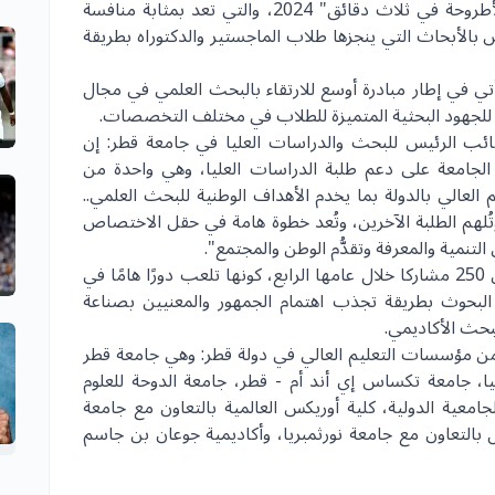
نظمت جامعة قطر فعاليات المسابقة الوطنية "الأطروحة في ثلاث دقائق" 2024، والتي تعد بمثابة منافسة
الأبحاث التي ينجزها طلاب الماجستير والدكتوراه بطريقة
أتي في إطار مبادرة أوسع للارتقاء بالبحث العلمي في مجال
عام للجهود البحثية المتميزة للطلاب في مختلف التخصصات.
، نائب الرئيس للبحث والدراسات العليا في جامعة قطر: إن
لجامعة على دعم طلبة الدراسات العليا، وهي واحدة من
العالي بالدولة بما يخدم الأهداف الوطنية للبحث العلمي..
وتُلهم الطلبة الآخرين، وتُعد خطوة هامة في حقل الاختصاص
تنمية والمعرفة وتقدُّم الوطن والمجتمع".
الجدير بالذكر أن هذه المسابقة استقطبت أكثر من 250 مشاركا خلال عامها الرابع، كونها تلعب دورًا هامًا في
لبحوث بطريقة تجذب اهتمام الجمهور والمعنيين بصناعة
لبحث الأكاديمي.
 مؤسسات التعليم العالي في دولة قطر: وهي جامعة قطر
ا، جامعة تكساس إي أند أم - قطر، جامعة الدوحة للعلوم
لجامعية الدولية، كلية أوريكس العالمية بالتعاون مع جامعة
 بالتعاون مع جامعة نورثمبريا، وأكاديمية جوعان بن جاسم