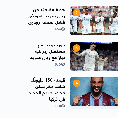
خطة مفاجئة من
ريال مدريد لتعويض
فشل صفقة رودري
463
مورينيو يحسم
مستقبل إبراهيم
دياز مع ريال مدريد
306
قيمته 130 مليونًا..
شاهد مقر سكن
محمد صلاح الجديد
في تركيا
298