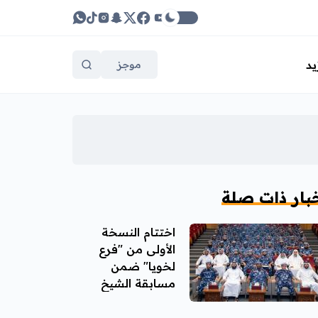
يد
موجز
بار ذات صلة
اختتام النسخة
الأولى من "فرع
لخويا" ضمن
مسابقة الشيخ
جاسم للقرآن الكريم