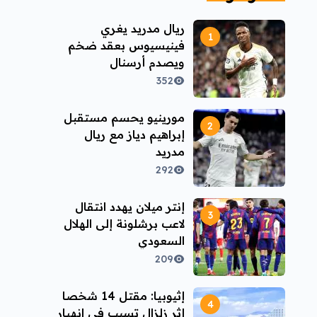
ريال مدريد يغري
فينيسيوس بعقد ضخم
ويصدم أرسنال
352
مورينيو يحسم مستقبل
إبراهيم دياز مع ريال
مدريد
292
إنتر ميلان يهدد انتقال
لاعب برشلونة إلى الهلال
السعودي
209
إثيوبيا: مقتل 14 شخصا
إثر زلزال تسبب في انهيار