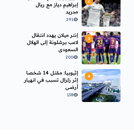
إبراهيم دياز مع ريال
مدريد
291
إنتر ميلان يهدد انتقال
لاعب برشلونة إلى الهلال
السعودي
200
إثيوبيا: مقتل 14 شخصا
إثر زلزال تسبب في انهيار
أرضي
138