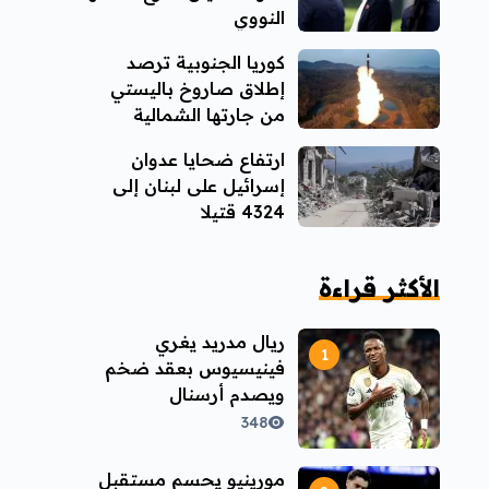
النووي
كوريا الجنوبية ترصد
إطلاق صاروخ باليستي
من جارتها الشمالية
ارتفاع ضحايا عدوان
إسرائيل على لبنان إلى
4324 قتيلا
الأكثر قراءة
ريال مدريد يغري
فينيسيوس بعقد ضخم
ويصدم أرسنال
348
مورينيو يحسم مستقبل