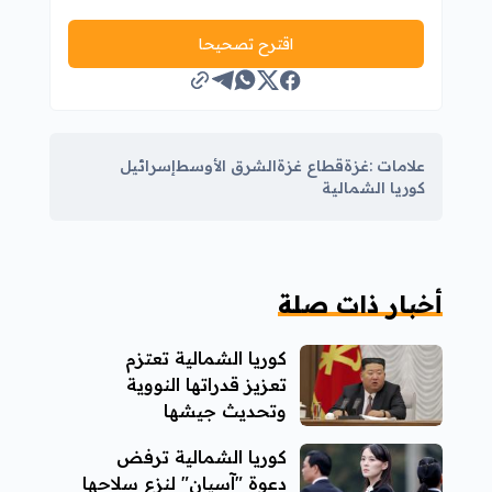
اقترح تصحيحا
علامات :
غزة
قطاع غزة
الشرق الأوسط
إسرائيل
كوريا الشمالية
أخبار ذات صلة
كوريا الشمالية تعتزم
تعزيز قدراتها النووية
وتحديث جيشها
كوريا الشمالية ترفض
دعوة "آسيان" لنزع سلاحها