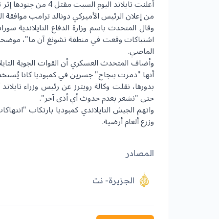
أعلنت تايلاند اليوم ا
من إعلان الرئيس الأميركي دونالد ترامب موافقة ال
الماضي.
وأضاف المتحدث العسكري أن القوات الجوية التاي
أنها "دمرت بنجاح" جسرين في كمبوديا كانا يُستخد
بدورها، نقلت وكالة رويترز عن رئيس وزراء
تايلاند
أ
حتى "نشعر بعدم حدوث أي أذى آخر".
واتهم الجيش التايلاندي كمبوديا بارتكاب "انتهاك
وزرع ألغام أرضية.
المصادر
الجزيرة- نت