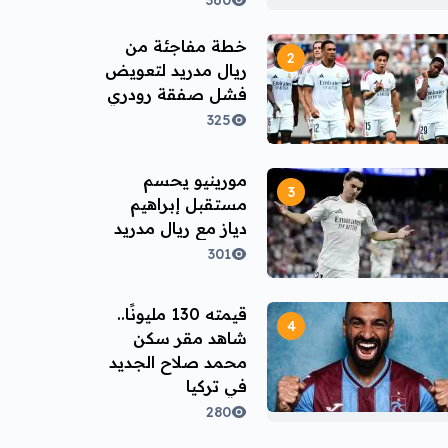
360
خطة مفاجئة من
ريال مدريد لتعويض
فشل صفقة رودري
325
مورينيو يحسم
مستقبل إبراهيم
دياز مع ريال مدريد
301
قيمته 130 مليونًا..
شاهد مقر سكن
محمد صلاح الجديد
في تركيا
280