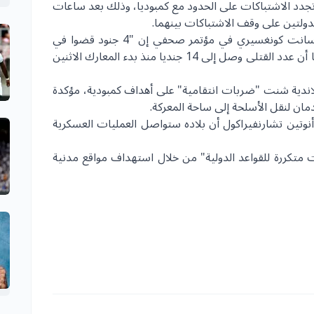
لسبت مقتل 4 من جنودها إثر تجدد الاشتباكات على الحدود مع كمبوديا، وذلك بعد ساعات
دولتين على وقف الاشتباكات بينهما.
وقال المتحدث باسم وزارة الدفاع التايلاندية سوراسانت كونغسيري في مؤتمر صحفي إن "4 جنود قضوا في
اشتباكات وقعت في منطقة تشونغ آن ما"، موضحا أن عدد القتلى وصل إلى 14 جنديا منذ بدء المعارك الاثنين
لاندية شنت "ضربات انتقامية" على أهداف كمبودية، مؤكدة
مان لنقل الأسلحة إلى ساحة المعركة.
نوتين تشارنفيراكول أن بلاده ستواصل العمليات العسكرية
ات متكررة للقواعد الدولية" من خلال استهداف مواقع مدنية