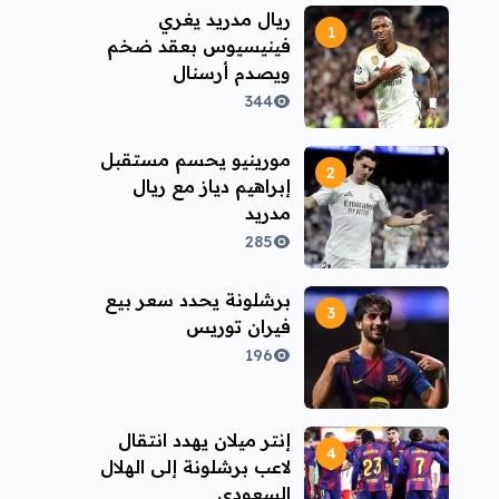
ريال مدريد يغري
فينيسيوس بعقد ضخم
ويصدم أرسنال
344
مورينيو يحسم مستقبل
إبراهيم دياز مع ريال
مدريد
285
برشلونة يحدد سعر بيع
فيران توريس
196
إنتر ميلان يهدد انتقال
لاعب برشلونة إلى الهلال
السعودي