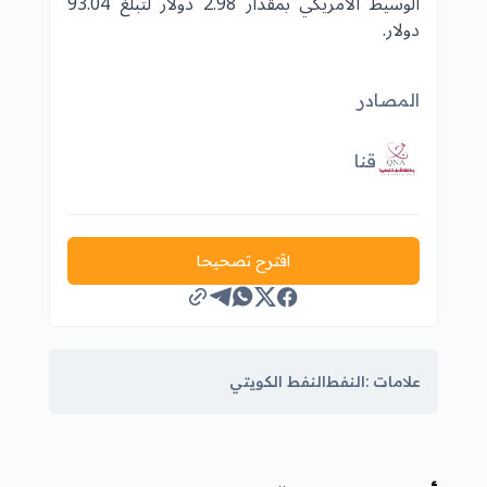
الوسيط الأمريكي بمقدار 2.98 دولار لتبلغ 93.04
دولار.
المصادر
قنا
اقترح تصحيحا
علامات :
النفط
النفط الكويتي