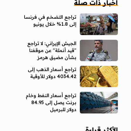
أخبار ذات صلة
تراجع التضخم في فرنسا
إلى 1.8% خلال يونيو
الجيش الإيراني: لا تراجع
"قيد أنملة" عن موقفنا
بشأن مضيق هرمز
تراجع أسعار الذهب إلى
4034.42 دولار للأوقية
تراجع أسعار النفط وخام
برنت يصل إلى 84.95
دولار للبرميل
الأكثر قراءة