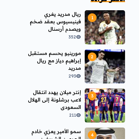
ريال مدريد يغري
فينيسيوس بعقد ضخم
ويصدم أرسنال
352
مورينيو يحسم مستقبل
إبراهيم دياز مع ريال
مدريد
293
إنتر ميلان يهدد انتقال
لاعب برشلونة إلى الهلال
السعودي
211
سمو الأمير يعزي خادم
الحرمين الشريفين