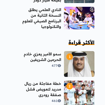
بقيمة مليار دولار
النادي العلمي يطلق
النسخة الثانية من
البرنامج الصيفي للعلوم
والتكنولوجيا
الأكثر قراءة
سمو الأمير يعزي خادم
الحرمين الشريفين
477
خطة مفاجئة من ريال
مدريد لتعويض فشل
صفقة رودري
461