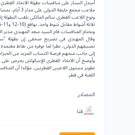
أسدل الستار على منافسات بطولة الاتحاد القطري ل
ملاعب مجمع خليفة الدولي على مدار 3 أيام، بمشاركة 8 لاعبين.
وتوج اللاعب القطري سالم المالكي بلقب البطولة إثر
ثلاثة أشواط مقابل شوط واحد، بواقع (10-12 و11-5 و11-6 و11-7).
وبختام المنافسات قام السيد سعد المهندي مدير الب
وقال المهندي في تصريح صحفي إن بطولة "ست
إلى جانب منحهم فرصة اكتساب المزيد من الخبرات 
وأوضح أن
الاتحاد القطري للإسكواش
يحرص على تن
تطوير مستوى اللاعبين القطريين، مؤكدا أن المن
اللعبة في قطر.
المصادر
قنا