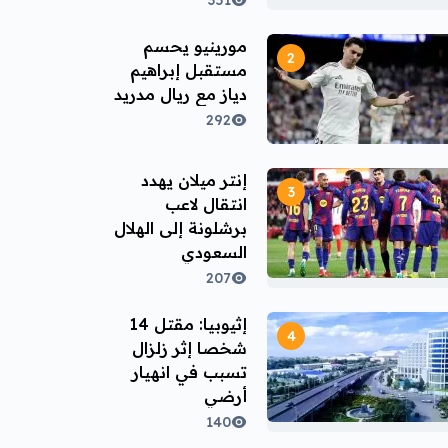
351
مورينيو يحسم
مستقبل إبراهيم
دياز مع ريال مدريد
292
إنتر ميلان يهدد
انتقال لاعب
برشلونة إلى الهلال
السعودي
207
إثيوبيا: مقتل 14
شخصا إثر زلزال
تسبب في انهيار
أرضي
140