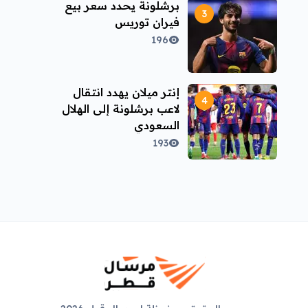
برشلونة يحدد سعر بيع
فيران توريس
196
إنتر ميلان يهدد انتقال
لاعب برشلونة إلى الهلال
السعودي
193