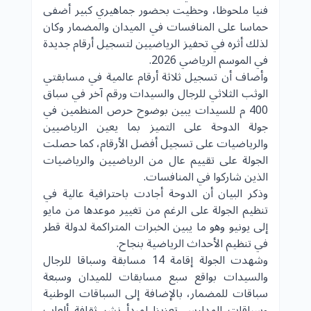
فنيا ملحوظا، وحظيت بحضور جماهيري كبير أضفى
حماسا على المنافسات في الميدان والمضمار وكان
لذلك أثره في تحفيز الرياضيين لتسجيل أرقام جديدة
في الموسم الرياضي 2026.
وأضاف أن تسجيل ثلاثة أرقام عالمية في مسابقتي
الوثب الثلاثي للرجال والسيدات ورقم آخر في سباق
400 م للسيدات يبين بوضوح حرص المنظمين في
جولة الدوحة على التميز بما يعين الرياضيين
والرياضيات على تسجيل أفضل الأرقام، كما حصلت
الجولة على تقييم عال من الرياضيين والرياضيات
الذين شاركوا في المنافسات.
وذكر البيان أن الدوحة أجادت باحترافية عالية في
تنظيم الجولة على الرغم من تغيير موعدها من مايو
إلى يونيو وهو ما يبين الخبرات المتراكمة لدولة
قطر
في تنظيم الأحداث الرياضية بنجاح.
وشهدت الجولة إقامة 14 مسابقة وسباقا للرجال
والسيدات بواقع سبع مسابقات للميدان وسبعة
سباقات للمضمار، بالإضافة إلى السباقات الوطنية
وسباقات المدارس تعزيزا لمبدأ نشر ثقافة ألعاب