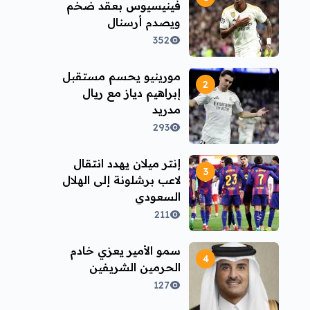
فينيسيوس بعقد ضخم
ويصدم أرسنال
352
مورينيو يحسم مستقبل
إبراهيم دياز مع ريال
مدريد
293
إنتر ميلان يهدد انتقال
لاعب برشلونة إلى الهلال
السعودي
211
سمو الأمير يعزي خادم
الحرمين الشريفين
127