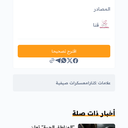
المصادر
قنا
اقترح تصحيحا
علامات :
كتارا
معسكرات صيفية
أخبار ذات صلة
"المناطق الحرة" تعلن