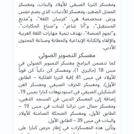
ومعسكر الثريا الصيفي للأولاد والبنات، ومعسكر
الممثل الصغير، ومعسكر الأدبيات الذي يضم خمس
ورش متخصصة هي: "فرسان اللغة"، و"مذيع
المستقبل"، و"أنا شاعر"، و"صناع الحكايات"،
و"نجوم المنصة"، بهدف تنمية مهارات اللغة العربية
والإلقاء والكتابة الإبداعية والخطابة وصناعة المحتوى
الأدبي.
معسكر التصوير الضوئي
كما تتضمن البرامج معسكر التصوير الضوئي في
مبنى 18 (جاليري 1)، ومعسكر كن ذكياً كن قوياً
للأولاد في مبنى 41 (قبة الثريا الفلكية – الطابق
الأول)، ومعسكر الخزف الصيفي ومعسكر الفن
التشكيلي الصيفي في استوديوهات كتارا بمبنى 19،
إضافة إلى المعسكر الديني في المسجد الذهبي،
ومعسكر جمال من تراثنا للبنات في مبنى 19 –
الطابق الأول، ومعسكر الضحكة الصامتة للأولاد
والبنات في مبنى 39 – الطابق الأول.
وتأتي هذه المعسكرات في إطار حرص كتارا على