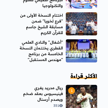
والتكنولوجيا
اختتام النسخة الأولى من
"فرع لخويا" ضمن
مسابقة الشيخ جاسم
للقرآن الكريم
"أشغال" والنادي العلمي
القطري يختتمان النسخة
الخامسة من برنامج
"مهندس المستقبل"
الأكثر قراءة
ريال مدريد يغري
فينيسيوس بعقد ضخم
ويصدم أرسنال
351