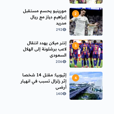
مورينيو يحسم مستقبل
إبراهيم دياز مع ريال
مدريد
292
إنتر ميلان يهدد انتقال
لاعب برشلونة إلى الهلال
السعودي
206
إثيوبيا: مقتل 14 شخصا
إثر زلزال تسبب في انهيار
أرضي
140