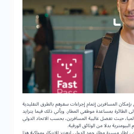
بإمكان المسافرين إتمام إجراءات سفرهم بالطرق التقليدية
ى الطائرة بمساعدة موظفي المطار. ويأتي ذلك فيما يتزايد
الميا، حيث تفضل غالبية المسافرين، بحسب الاتحاد الدولي
البيومترية بدلا من الوثائق الورقية.
إطار مسيرة مطار حمد الدولي لتعزيز الابتكار ومواكبة هذا