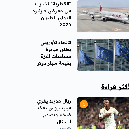
"القطرية" تشارك
في معرض فارنبره
الدولي للطيران
2026
الاتحاد الأوروبي
يطلق مبادرة
مساعدات لغزة
بقيمة مليار دولار
أكثر قراءة
ريال مدريد يغري
فينيسيوس بعقد
ضخم ويصدم
أرسنال