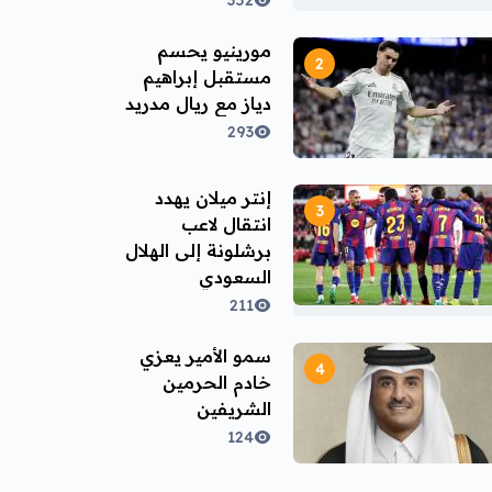
352
مورينيو يحسم
مستقبل إبراهيم
دياز مع ريال مدريد
293
إنتر ميلان يهدد
انتقال لاعب
برشلونة إلى الهلال
السعودي
211
سمو الأمير يعزي
خادم الحرمين
الشريفين
124