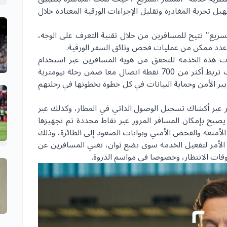
ل تجربة المغادرة وتقليل الإجراءات الورقية المعتادة خلال
لسريع" تتيح للمسافرين من خلال تقنية التعرف على الوجه،
ل عدد ممكن من عمليات فحص وثائق السفر الورقية.
ات هذه الخدمة للتحقق من هوية المسافرين عبر استخدام
التقنية البيومترية في الشرق الأوسط والعالم، حيث تربط أكثر من 700 نقطة اتصال معا ضمن رحلة بيومترية
يير الأمن وحماية البيانات في كل خطوة يخطونها في رحلتهم
ر عبر أكشاك تسجيل الوصول الذاتي في المطار، وكذلك عبر
يصبح بإمكان المسافر المرور عبر نقاط محددة تم تجهيزها
لأمتعة والفحص الأمني وبوابات الصعود إلى الطائرة، وذلك
 الأمر لتفعيل الخدمة سوى بضع ثوان، تغني المسافرين عن
وقات الانتظار، وخصوصا في مواسم الذروة.