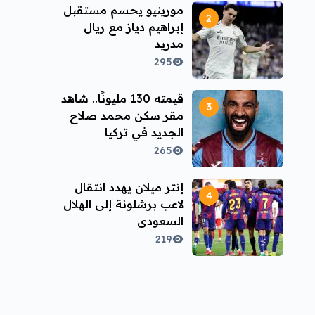
مورينيو يحسم مستقبل
إبراهيم دياز مع ريال
مدريد
295
قيمته 130 مليونًا.. شاهد
مقر سكن محمد صلاح
الجديد في تركيا
265
إنتر ميلان يهدد انتقال
لاعب برشلونة إلى الهلال
السعودي
219