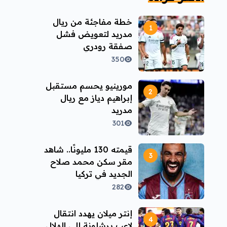
خطة مفاجئة من ريال
مدريد لتعويض فشل
صفقة رودري
350
مورينيو يحسم مستقبل
إبراهيم دياز مع ريال
مدريد
301
قيمته 130 مليونًا.. شاهد
مقر سكن محمد صلاح
الجديد في تركيا
282
إنتر ميلان يهدد انتقال
لاعب برشلونة إلى الهلال