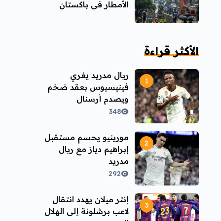
الأمطار في باكستان
الأكثر قراءة
ريال مدريد يغري
فينيسيوس بعقد ضخم
ويصدم أرسنال
348
مورينيو يحسم مستقبل
إبراهيم دياز مع ريال
مدريد
292
إنتر ميلان يهدد انتقال
لاعب برشلونة إلى الهلال