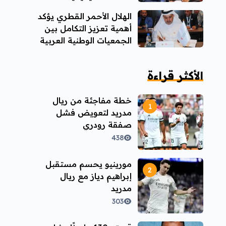
الهلال الأحمر القطري يؤكد
أهمية تعزيز التكامل بين
الجمعيات الوطنية العربية
الأكثر قراءة
خطة مفاجئة من ريال
مدريد لتعويض فشل
صفقة رودري
438
مورينيو يحسم مستقبل
إبراهيم دياز مع ريال
مدريد
303