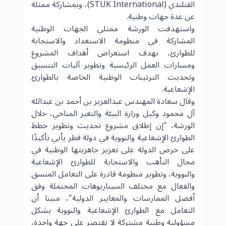
الفنلندي (STUK International)، وبمشاركة ممثلة
عن عدة جهات وطنية.
واستهدفت الورشة ممثلي الجهات الوطنية
المشاركة في منظومة الاستعداد والاستجابة
للطوارئ، بهدف استعراض أهداف المشروع
ومسارات العمل الرئيسية وتطوير آليات التنسيق
وتحديث الترتيبات الوطنية الخاصة بالطوارئ
الإشعاعية.
وقال سعادة المهندس عبدالعزيز بن أحمد بن عبدالله
آل محمود وكيل وزارة البيئة والتغير المناخي، خلال
الورشة، "إن إطلاق مشروع تحديث وتطوير خطط
الطوارئ الإشعاعية والنووية في دولة قطر يأتي تأكيدًا
على حرص الدولة على تعزيز جاهزيتها الوطنية في
مجال التأهب والاستجابة للطوارئ الإشعاعية
والنووية، وتطوير منظومة قادرة على التعامل المنسق
والفعال مع مختلف السيناريوهات المحتملة وفق
أفضل الممارسات والمعايير الدولية"، مبينا أن
التعامل مع الطوارئ الإشعاعية والنووية يشكل
مسؤولية وطنية مشتركة لا تقتصر على جهة واحدة،