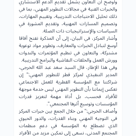
وأوضح أن التعاون يشمل تقديم الدعم الاستشاري
والخبرات الفنية في مجالات التطوير المهني، بما في
ذلك تحليل الاحتياجات التدريبية، وتقييم المهارات،
وتصميم المسارات المهنية، وتقديم المشورة في
السياسات والإستراتيجيات ذات الصلة.
وأشار المركز، في البيان، إلى أن المذكرة تفتح آفاقا
أوسع لتبادل الخبرات والمعارف، وتطوير مواد توعوية
مشتركة، والتعاون في تنظيم المؤتمرات والندوات
وورش العمل والحلقات النقاشية والبرامج التدريبية.
وفي هذا الإطار، قال السيد سعد عبد الله الخرجي،
المدير التنفيذي لمركز قطر للتطوير المهني:" إن
شراكتنا مع المؤسسة القطرية للعمل الاجتماعي
تعكس إيماننا بأن التطوير المهني ليس خدمة موجهة
للأفراد فحسب، بل أداة مهمة لتعزيز قدرات
المؤسسات وتوسيع أثرها المجتمعي".
وأضاف الخرجي:" من خلال الجمع بين خبرات المركز
في التوجيه المهني وبناء القدرات، والدور الحيوي
الذي تضطلع به المؤسسة في دعم منظمات
المجتمع المدني، نسعى إلى تمكين مزيد من الأفراد