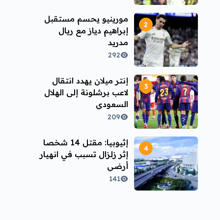
مورينيو يحسم مستقبل
إبراهيم دياز مع ريال
مدريد
292
إنتر ميلان يهدد انتقال
لاعب برشلونة إلى الهلال
السعودي
209
إثيوبيا: مقتل 14 شخصا
إثر زلزال تسبب في انهيار
أرضي
141