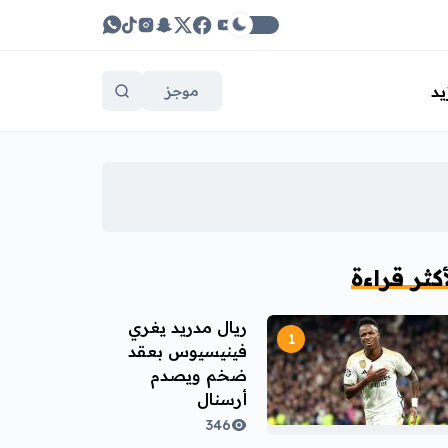
يد
موجز
أكثر قراءة
ريال مدريد يغري
فينيسيوس بعقد
ضخم ويصدم
أرسنال
346