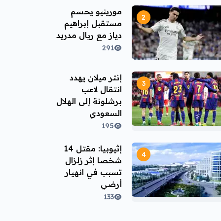
مورينيو يحسم
مستقبل إبراهيم
دياز مع ريال مدريد
291
إنتر ميلان يهدد
انتقال لاعب
برشلونة إلى الهلال
السعودي
195
إثيوبيا: مقتل 14
شخصا إثر زلزال
تسبب في انهيار
أرضي
133