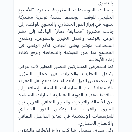
والتنموي.
وشملت الموضوعات المطروحة مبادرة "الأسبوع
الخليجي للوقف" بوصفها منصة توعوية مشتركة
تسهم في إبراز الدور الحضاري والتنموي للوقف، إلى
جانب مشروع "مسابقة مفاز" الهادف إلى نشر
الوعي بالوقف والعمل الخيري والتطوعي، ومقترح
استحداث مؤشر وطني لقياس الأثر الوقفي في
المجتمع بما يعزز الحوكمة والشفافية ويرفع كفاءة
إدارة الأوقاف.
كما استعرض المشاركون التصور المطور لآلية عرض
وتبادل التجارب والخبرات في مجال الشؤون
الإسلامية بين الدول الأعضاء، بما يدعم نقل المعرفة
والاستفادة من الممارسات الناجحة، إضافة إلى
مناقشة مقترح الهوية المعمارية لمنارات المساجد
بين الأصالة والتجديد، والحوار الثقافي العربي بين
الشرق والغرب، بما يعكس الدور الحضاري
للمؤسسات الإسلامية في تعزيز التواصل الثقافي
والانفتاح الحضاري.
وفي سياق متصل، شاركت وزارة الأوقاف والشؤون