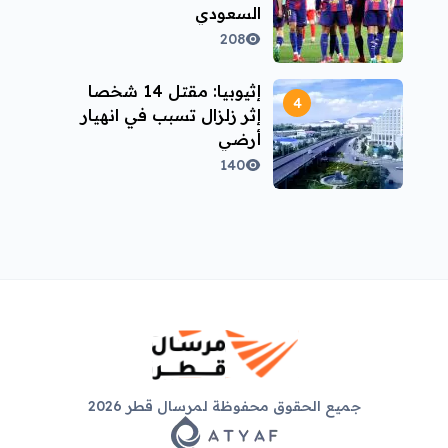
السعودي
208
إثيوبيا: مقتل 14 شخصا
إثر زلزال تسبب في انهيار
أرضي
140
جميع الحقوق محفوظة لمرسال قطر 2026