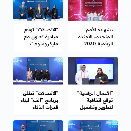
بشهادة الأمم
"الاتصالات" توقع
المتحدة.. الأجندة
مبادرة تعاون مع
الرقمية 2030
مايكروسوفت
ضمن الأفضل
عالميًا
"الأعمال الرقمية"
"الاتصالات" تطلق
توقع اتفاقية
برنامج "ألف" لبناء
لتطوير وتشغيل
قدرات الذكاء
برامجها مع شركة
الاصطناعي في
ابتكار
الجهات الحكومية