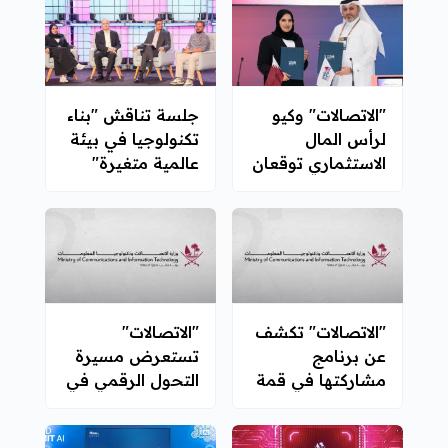
"الاتصالات" وكيو
جلسة تناقش "بناء
لرأس المال
تكنولوجيا في بيئة
الاستثماري توقعان
عالمية متغيرة"
شراكة لتعزيز
منظومة رأس
المال الاستثماري
"الاتصالات" تكشف
"الاتصالات"
عن برنامج
تستعرض مسيرة
مشاركتها في قمة
التحول الرقمي في
الويب قطر 2026
قطر