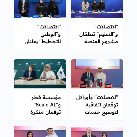
"الاتصالات"
"الاتصالات"
و"التعليم" تطلقان
و"الوطني
مشروع المنصة
للتخطيط" يعلنان
الوطنية للتعلم
عن مبادرة لتعزيز
باستخدام الذكاء
دعم اتخاذ القرار
الاصطناعي
المدعوم بالذكاء
الاصطناعي
"الاتصالات" وأوراكل
مؤسسة قطر
توقعان اتفاقية
و"Scale AI"
لتوسيع خدمات
توقعان مذكرة
المناطق السحابية
تفاهم
المخصصة