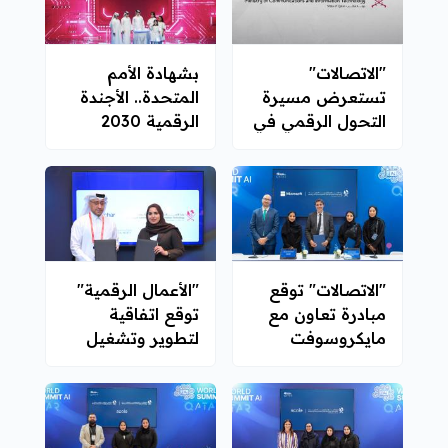
"الاتصالات"
بشهادة الأمم
تستعرض مسيرة
المتحدة.. الأجندة
التحول الرقمي في
الرقمية 2030
قطر
ضمن الأفضل
عالميًا
"الاتصالات" توقع
"الأعمال الرقمية"
مبادرة تعاون مع
توقع اتفاقية
مايكروسوفت
لتطوير وتشغيل
برامجها مع شركة
ابتكار