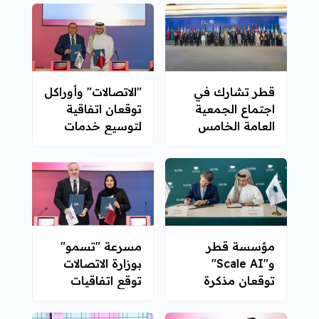
الأكاديمي 2026 -
2027
قطر تشارك في
"الاتصالات" وأوراكل
اجتماع الجمعية
توقعان اتفاقية
العامة الخامس
لتوسيع خدمات
لمنظمة التعاون
المناطق السحابية
الرقمي
المخصصة
مؤسسة قطر
مسرعة "تسمو"
و"Scale AI"
بوزارة الاتصالات
توقعان مذكرة
توقع اتفاقيات
تفاهم
شراكة مع عدد من
الجهات