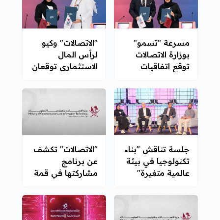
مسرعة "تسمو"
"الاتصالات" وكيو
بوزارة الاتصالات
لرأس المال
توقع اتفاقيات
الاستثماري توقعان
شراكة مع عدد من
شراكة لتعزيز
الجهات
منظومة رأس
المال الاستثماري
جلسة تناقش "بناء
"الاتصالات" تكشف
تكنولوجيا في بيئة
عن برنامج
عالمية متغيرة"
مشاركتها في قمة
الويب قطر 2026