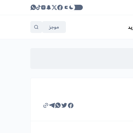
يد
موجز