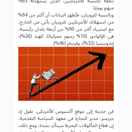
تكلفة بالنسبة للأمريكيين، الذين يستهلكه 63%
منهم يوميًا.
وبالنسبة للروبيان، فتُظهر البيانات أن أكثر من 94%
من استهلاك الأمريكيين للروبيان يأتي من الخارج،
مع استيراد أكثر من 90% من أربعة بلدان رئيسية،
هي الإكوادور (10% رسوم جمركية)، الهند (26%)،
إندونيسيا (32%)، وفيتنام (46%).
في حديثه إلى موقع أكسيوس الأمريكي، يقول إد
جريسر، مدير التجارة في معهد السياسة التقدمية،
إن قطاع المأكولات البحرية سيتأثر بشدة، ومع ذلك،