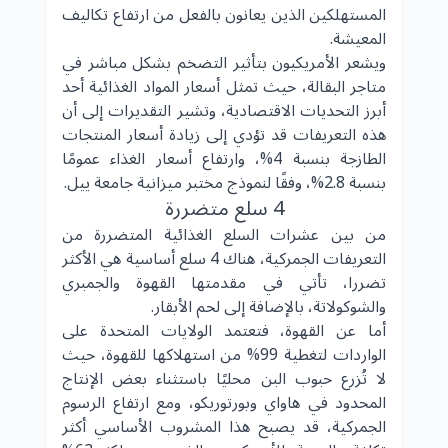
المستهلكين الذين يعانون بالفعل من ارتفاع تكاليف
المعيشة.
ويشعر الأمريكيون بتأثير التضخم بشكل مباشر في
متاجر البقالة، حيث تمثل أسعار المواد الغذائية أحد
أبرز التحديات الاقتصادية، وتشير التقديرات إلى أن
هذه التعريفات قد تؤدي إلى زيادة أسعار المنتجات
الطازجة بنسبة 4%، وارتفاع أسعار الغذاء عمومًا
بنسبة 2.8%، وفقًا لنموذج مختبر ميزانية جامعة ييل.
4 سلع متضررة
من بين عشرات السلع الغذائية المتضررة من
التعريفات الجمركية، هناك 4 سلع أساسية هي الأكثر
تضررا، تأتي في مقدمتها القهوة والجمبري
والشوكولاتة، بالإضافة إلى لحم الأبقار.
أما عن القهوة، فتعتمد الولايات المتحدة على
الواردات لتغطية 99% من استهلاكها للقهوة، حيث
لا تُزرع حبوب البن محليًا باستثناء بعض الإنتاج
المحدود في هاواي وبورتوريكو، ومع ارتفاع الرسوم
الجمركية، قد يصبح هذا المشروب الأساسي أكثر