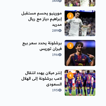
344
مورينيو يحسم مستقبل
إبراهيم دياز مع ريال
مدريد
289
برشلونة يحدد سعر بيع
فيران توريس
196
إنتر ميلان يهدد انتقال
لاعب برشلونة إلى الهلال
السعودي
195