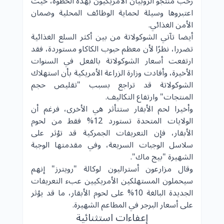
رحب منتجو الروبيان الأمريكيون بهذه الخطوة، حيث
اعتبروها وسيلة لحماية الوظائف المحلية وضمان
الأمن الغذائي.
أيضا تآتي الشوكولاتة من بين أكثر السلع الغذائية
تضررا، نظرًا لأن معظم حبوب الكاكاو مستوردة، فقد
ارتفعت أسعار الشوكولاتة بالفعل في السنوات
الأخيرة، وأفادت وزارة الزراعة الأمريكية بأن استهلاك
الشوكولاتة قد تراجع بسبب "تقليص حجم
المنتجات" وارتفاع التكاليف.
وأخيرا لحم الأبقار ستتأثر هي الأخرى، فرغم أن
الولايات المتحدة تستورد 12% فقط من لحوم
الأبقار، فإن التعريفات الجمركية قد تؤثر على
سلاسل الوجبات السريعة، وفي مقدمتها الوجبة
الشهيرة "بيج ماك".
وقال مزارعون أستراليون لوكالة "رويترز" إنهم
سيحملون المستهلكين الأمريكيين عبء التعريفات
الجديدة البالغة 10% على لحوم الأبقار، ما قد يؤثر
على أسعار البرجر في المطاعم الشهيرة.
إعفاءات استثنائية