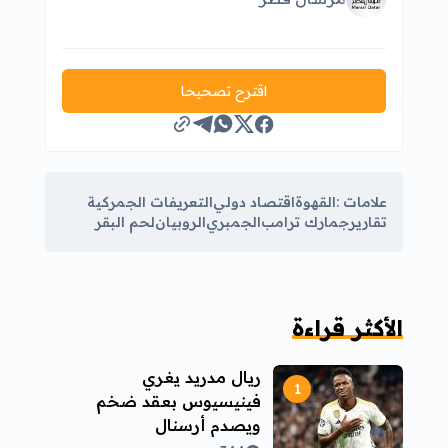
اقترح تصحيحا
علامات :
القهوة
اقتصاد دولي
التعريفات الجمركية
تقارير
جمارك ترامب
الجمبري
الروبيان
لحم البقر
الأكثر قراءة
ريال مدريد يغري
فينيسيوس بعقد ضخم
ويصدم أرسنال