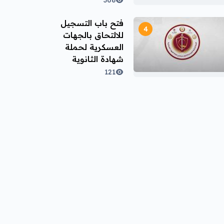
368
فتح باب التسجيل
للالتحاق بالجهات
العسكرية لحملة
شهادة الثانوية
العامة أو ما يعادلها
121