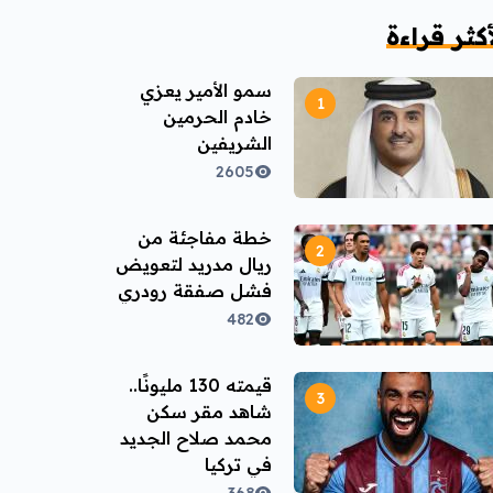
أكثر قراءة
سمو الأمير يعزي
خادم الحرمين
الشريفين
2605
خطة مفاجئة من
ريال مدريد لتعويض
فشل صفقة رودري
482
قيمته 130 مليونًا..
شاهد مقر سكن
محمد صلاح الجديد
في تركيا