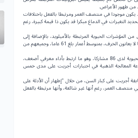
 من ظهور الأعراض.
قد يكون موجودا في منتصف العمر ومرتبطا بالفعل باختلافات
يد التغيرات في الدماغ مبكرا قد يكون ذا قيمة كبيرة، رغم
من المؤشرات الحيوية المرتبطة بالأميلويد، بالإضافة إلى
بروتين "بي تي إيه يو 217"، في دماء 1350 شخصا لا يعانون الخرف، بمتوسط أعمار بلغ 61 عاما، وجميعهم من
ووجد التحليل مستويات مرتفعة من المؤشرات الحيوية لدى 86 مشاركا، وهو ما ارتبط بأداء معرفي أضعف،
رعة المعالجة الذهنية في اختبارات أجريت على مدى خمس
بقة أجريت على كبار السن، من خلال "إظهار أن الأدلة على
ي منتصف العمر، رغم أنها غير شائعة، وأنها مرتبطة بالفعل