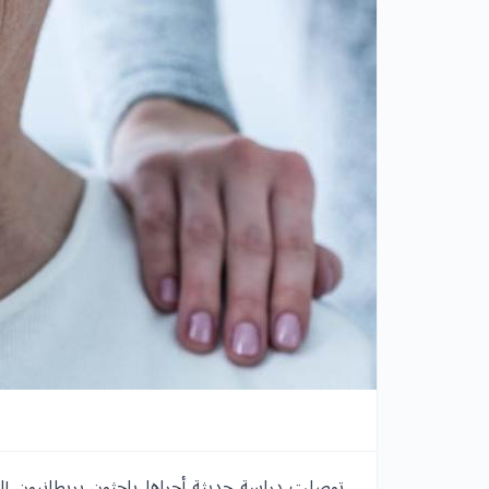
توصلت دراسة حديثة أجراها باحثون بريطانيون 