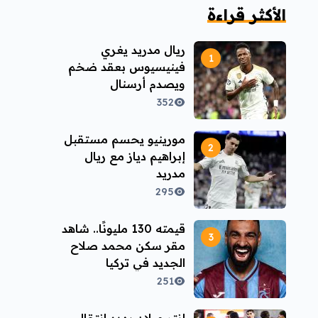
الأكثر قراءة
ريال مدريد يغري
فينيسيوس بعقد ضخم
ويصدم أرسنال
352
مورينيو يحسم مستقبل
إبراهيم دياز مع ريال
مدريد
295
قيمته 130 مليونًا.. شاهد
مقر سكن محمد صلاح
الجديد في تركيا
251