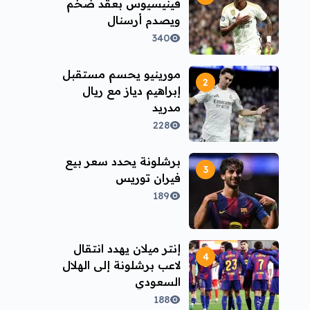
فينيسيوس بعقد ضخم
ويصدم أرسنال
340
مورينيو يحسم مستقبل
إبراهيم دياز مع ريال
مدريد
228
برشلونة يحدد سعر بيع
فيران توريس
189
إنتر ميلان يهدد انتقال
لاعب برشلونة إلى الهلال
السعودي
188