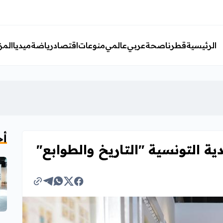
الرئيسية
قطرنا
صحة
عربي
عالمي
منوعات
اقتصاد
رياضة
ميديا
المز
أخ
ة التونسية "التاريخ والطوابع"