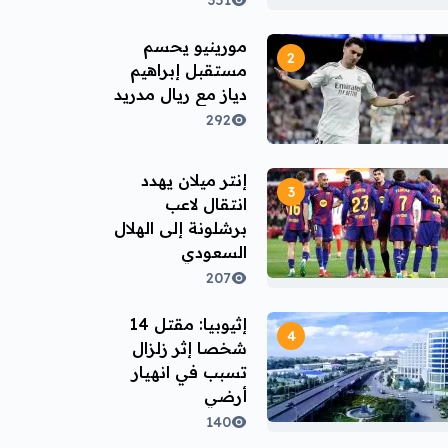
351
مورينيو يحسم
مستقبل إبراهيم
دياز مع ريال مدريد
292
إنتر ميلان يهدد
انتقال لاعب
برشلونة إلى الهلال
السعودي
207
إثيوبيا: مقتل 14
شخصا إثر زلزال
تسبب في انهيار
أرضي
140