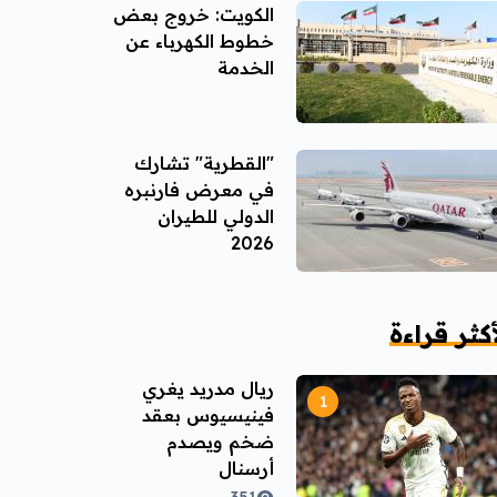
الكويت: خروج بعض
خطوط الكهرباء عن
الخدمة
"القطرية" تشارك
في معرض فارنبره
الدولي للطيران
2026
أكثر قراءة
ريال مدريد يغري
فينيسيوس بعقد
ضخم ويصدم
أرسنال