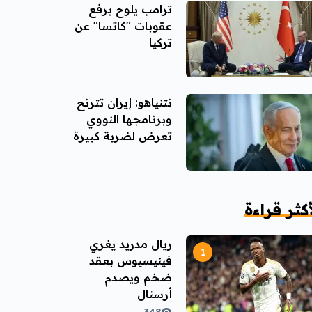
ترامب يلوح برفع
عقوبات "كاتسا" عن
تركيا
نتنياهو: إيران تترنح
وبرنامجها النووي
تعرض لضربة كبيرة
أكثر قراءة
ريال مدريد يغري
فينيسيوس بعقد
ضخم ويصدم
أرسنال