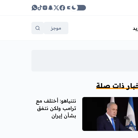
يد
موجز
بار ذات صلة
نتنياهو: أختلف مع
ترامب ولكن نتفق
بشأن إيران