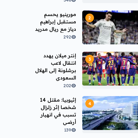
348
مورينيو يحسم
مستقبل إبراهيم
دياز مع ريال مدريد
292
إنتر ميلان يهدد
انتقال لاعب
برشلونة إلى الهلال
السعودي
202
إثيوبيا: مقتل 14
شخصا إثر زلزال
تسبب في انهيار
أرضي
139