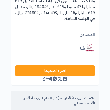
وبلغت رسملة السوق في نهاية جلسة التداول 619
مليارا و431 مليونا و615 ألفا و184.046 ريال، مقابل
619 مليارا و16 مليونا و408 آلاف و774.802 ريال،
في الجلسة السابقة.
المصادر
قنا
اقترح تصحيحا
علامات :
بورصة قطر
المؤشر العام لبورصة قطر
اقتصاد محلي