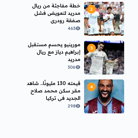
خطة مفاجئة من ريال
مدريد لتعويض فشل
صفقة رودري
463
مورينيو يحسم مستقبل
إبراهيم دياز مع ريال
مدريد
306
قيمته 130 مليونًا.. شاهد
مقر سكن محمد صلاح
الجديد في تركيا
298