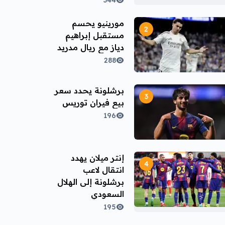
344
مورينيو يحسم
مستقبل إبراهيم
دياز مع ريال مدريد
288
برشلونة يحدد سعر
بيع فيران توريس
196
إنتر ميلان يهدد
انتقال لاعب
برشلونة إلى الهلال
السعودي
195