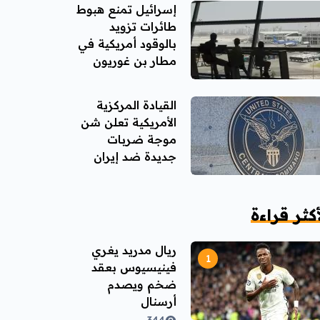
إسرائيل تمنع هبوط
طائرات تزويد
بالوقود أمريكية في
مطار بن غوريون
القيادة المركزية
الأمريكية تعلن شن
موجة ضربات
جديدة ضد إيران
أكثر قراءة
ريال مدريد يغري
فينيسيوس بعقد
ضخم ويصدم
أرسنال