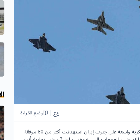
ال
ع
وضع القراءة
ع
شنت الولايات المتحدة، فجر الأربعاء، ضربات عسكرية واسعة على جنوب إيران استهدفت أكثر من 80 موقعًا،
في تصعيد جديد للتوتر بين واشنطن وطهران، وذلك عقب الهجمات التي تعرضت لها 3 سفن تجارية أثناء