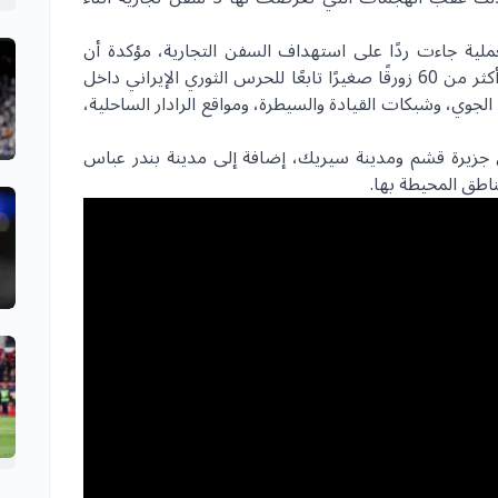
لعملية جاءت ردًا على استهداف السفن التجارية، مؤكدة أن
الضربات نُفذت باستخدام ذخائر دقيقة، وشملت أكثر من 60 زورقًا صغيرًا تابعًا للحرس الثوري الإيراني داخل
جوي، وشبكات القيادة والسيطرة، ومواقع الرادار الساحلية،
في جزيرة قشم ومدينة سيريك، إضافة إلى مدينة بندر عباس
ناطق المحيطة بها.