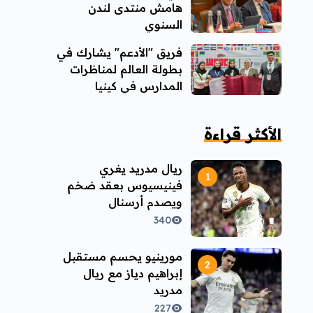
هامش منتدى لندن
السنوي
فريق "الأدعم" يشارك في
بطولة العالم لمناظرات
المدارس في كينيا
الأكثر قراءة
ريال مدريد يغري
فينيسيوس بعقد ضخم
ويصدم أرسنال
340
مورينيو يحسم مستقبل
إبراهيم دياز مع ريال
مدريد
227