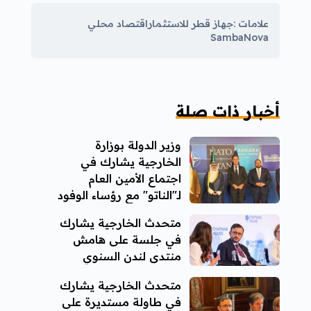
علامات :
جهاز قطر للاستثمار
اقتصاد محلي
SambaNova
أخبار ذات صلة
وزير الدولة بوزارة
الخارجية يشارك في
اجتماع الأمين العام
لـ"الناتو" مع رؤساء الوفود
المشاركة
متحدث الخارجية يشارك
في جلسة على هامش
منتدى لندن السنوي
متحدث الخارجية يشارك
في طاولة مستديرة على