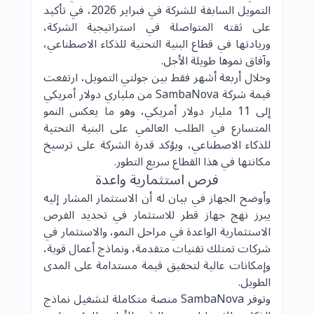
التمويل السابقة للشركة في فبراير 2026، في تأكيد
على ثقته المتواصلة في استراتيجية الشركة،
وريادتها في قطاع البنية التحتية للذكاء الاصطناعي،
وآفاق نموها طويلة الأجل.
وخلال أربعة أشهر فقط بين جولتي التمويل، ارتفعت
قيمة شركة SambaNova من ملياري دولار أمريكي
إلى 11 مليار دولار أمريكي، وهو ما يعكس النمو
المتسارع في الطلب العالمي على البنية التحتية
للذكاء الاصطناعي، ويؤكد قدرة الشركة على ترسيخ
مكانتها في هذا القطاع سريع التطور.
فرص استثمارية واعدة
وأوضح الجهاز في بيان له أن الاستثمار المشار إليه
يبرز نهج جهاز قطر للاستثمار في تحديد الفرص
الاستثمارية الواعدة في مراحل النمو، والاستثمار في
شركات تمتلك تقنيات متقدمة، ونماذج أعمال قوية،
وإمكانات عالية لتحقيق قيمة مستدامة على المدى
الطويل.
وتوفر SambaNova منصة متكاملة لتشغيل نماذج