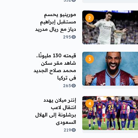
352
مورينيو يحسم
مستقبل إبراهيم
دياز مع ريال مدريد
295
قيمته 130 مليونًا..
شاهد مقر سكن
محمد صلاح الجديد
في تركيا
265
إنتر ميلان يهدد
انتقال لاعب
برشلونة إلى الهلال
السعودي
219