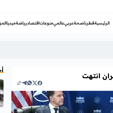
الرئيسية
قطرنا
صحة
عربي
عالمي
منوعات
اقتصاد
رياضة
ميديا
المز
أخ
ران انتهت