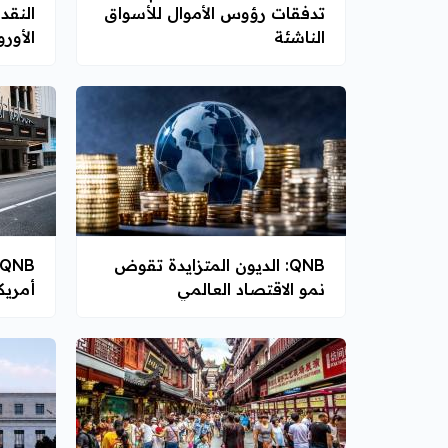
تدفقات رؤوس الأموال للأسواق
النقد
الناشئة
الأور
QNB: الديون المتزايدة تقوض
نمو الاقتصاد العالمي
أمريك