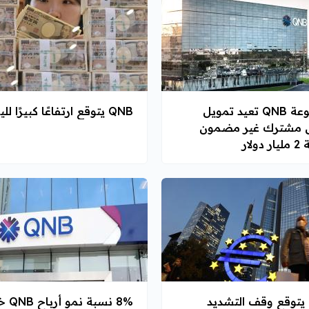
مجموعة QNB تعيد تمويل
QNB يتوقع ارتفاعًا كبيرًا للين
مشترك غير مضمون
دولار
QNB يتوقع وقف التشديد
8% نسبة ن