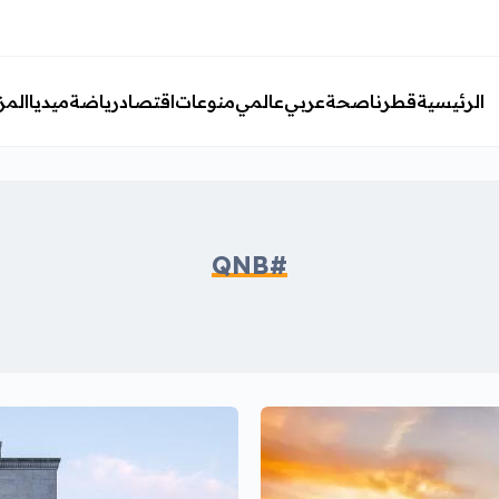
الرئيسية
قطرنا
صحة
عربي
عالمي
منوعات
اقتصاد
رياضة
ميديا
المز
#QNB