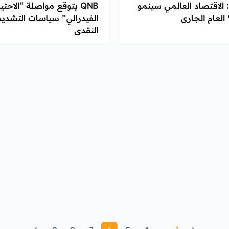
QNB: الاقتصاد العالمي سينمو
QNB يتوقع مواصلة “الاحت
الفيدرالي” سياسات التشديد
النقدي