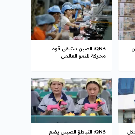
QNB: الصين ستبقى قوة
محركة للنمو العالمي
مو أرباح QNB خلال
QNB: التباطؤ الصيني يضع