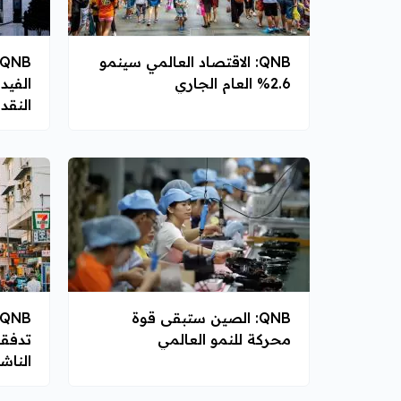
QNB: الاقتصاد العالمي سينمو
2.6% العام الجاري
الفيد
النقد
QNB: الصين ستبقى قوة
محركة للنمو العالمي
تدفقا
الناش