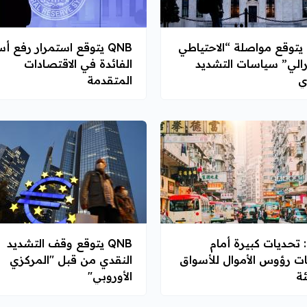
QNB يتوقع مواصلة “الاحتياطي
QNB يتوقع استمرار رفع أ
رالي” سياسات التشديد
الفائدة في الاقتصادات
ي
المتقدمة
QNB: تحديات كبيرة أمام
QNB يتوقع وقف التشديد
ت رؤوس الأموال للأسواق
النقدي من قبل "المركزي
ئة
الأوروبي"