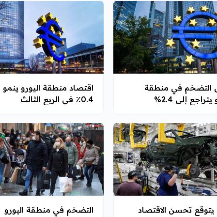
 التضخم في منطقة
اقتصاد منطقة اليورو ينمو
يتراجع إلى 2.4%
0.4٪ في الربع الثالث
QNB يتوقع تحسن الاقتصاد
التضخم في منطقة اليورو