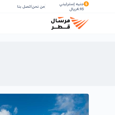
جنيه إسترليني
من نحن
اتصل بنا
4.93ريال