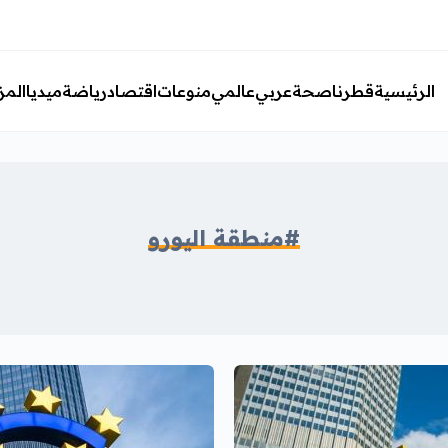
الرئيسية
قطرنا
صحة
عربي
عالمي
منوعات
اقتصاد
رياضة
ميديا
المز
#منطقة اليورو