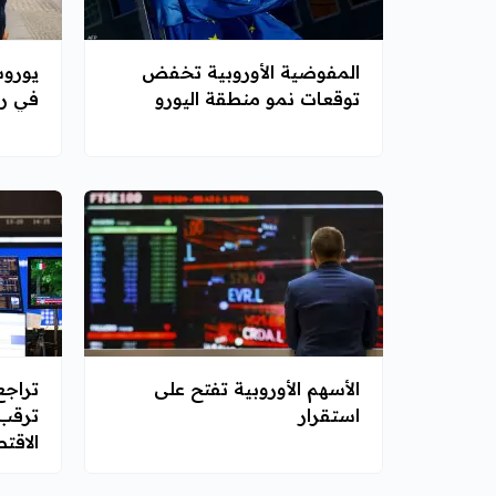
المفوضية الأوروبية تخفض
يوروس
توقعات نمو منطقة اليورو
في رك
الأسهم الأوروبية تفتح على
تراجع
استقرار
ترقب 
الاقت