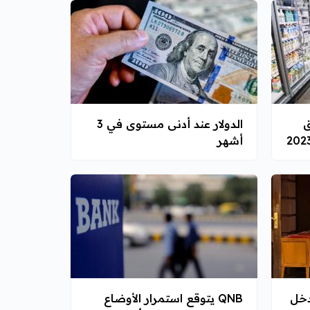
ق
الدولار عند أدنى مستوى في 3
أشهر
دخل
QNB يتوقع استمرار الأوضاع