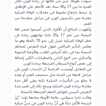
سنوات طويلة، تبين من خلالها أن زيادة الوزن خلال
الفترة ما بين 17 و30 سنة، تعد الأخطر على الإطلاق
إذ ترتبط بارتفاع ملحوظ في معدلات الوفاة المبكرة
مقارنة بمن يكتسبون الوزن في مراحل متقدمة من
العمر.
وأظهرت النتائج أن الأفراد الذين أصبحوا ضمن فئة
السمنة بين عمر 17 و29 عاما يواجهون زيادة في
خطر الوفاة المبكرة تصل إلى نحو 70 بالمئة وهو ما
يعكس التأثير التراكمي لطول فترة التعرض لمخاطر
السمنة بما في ذلك أمراض القلب والأوعية الدموية
والسكري من النوع الثاني واضطرابات الكلى إضافة
إلى بعض أنواع السرطان المرتبطة بزيادة الوزن.
في المقابل أوضحت الدراسة أن اكتساب الوزن في
مراحل لاحقة من الحياة مثل منتصف العمر أو بعده
لا يخلو من التأثيرات السلبية لكنه يبقى أقل حدة
مقارنة بزيادة الوزن المبكرة ويرجع ذلك إلى قصر مدة
التعرض النسبي لعوامل الخطر المرتبطة بالسمنة.
وقالت تانيا ستوكس، عالمة الأوبئة بجامعة لوند: "إنّ
النتيجة الأكثر ثباتًا هي أنّ زيادة الوزن في سنّ مبكرة