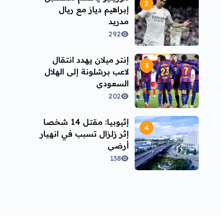
إبراهيم دياز مع ريال
مدريد
292
إنتر ميلان يهدد انتقال
لاعب برشلونة إلى الهلال
السعودي
202
إثيوبيا: مقتل 14 شخصا
إثر زلزال تسبب في انهيار
أرضي
138