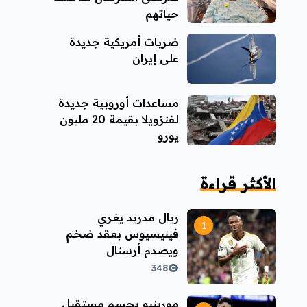
حياتهم
ضربات أمريكية جديدة
على إيران
مساعدات أوروبية جديدة
لفنزويلا بقيمة 20 مليون
يورو
الأكثر قراءة
ريال مدريد يغري
فينيسيوس بعقد ضخم
ويصدم أرسنال
348
مورينيو يحسم مستقبل