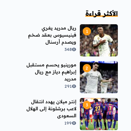
الأكثر قراءة
ريال مدريد يغري
فينيسيوس بعقد ضخم
ويصدم أرسنال
348
مورينيو يحسم مستقبل
إبراهيم دياز مع ريال
مدريد
291
إنتر ميلان يهدد انتقال
لاعب برشلونة إلى الهلال
السعودي
199