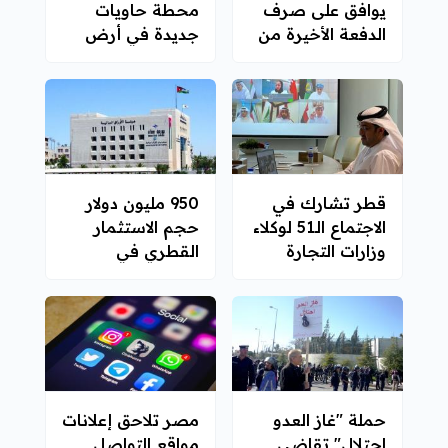
يوافق على صرف
محطة حاويات
الدفعة الأخيرة من
جديدة في أرض
قرض لمصر
الصومال
قطر تشارك في
950 مليون دولار
الاجتماع الـ51 لوكلاء
حجم الاستثمار
وزارات التجارة
القطري في
بدول مجلس
البورصة الأردنية
التعاون
حملة "غاز العدو
مصر تلاحق إعلانات
احتلال" تقاضي
مواقع التواصل