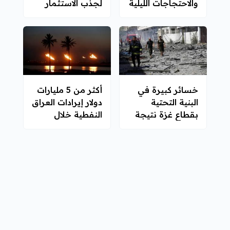
والاحتجاجات الليلية
لجذب الاستثمار
تشتعل رفضًا
للقرار
خسائر كبيرة في
أكثر من 5 مليارات
البنية التحتية
دولار إيرادات العراق
بقطاع غزة نتيجة
النفطية خلال
العدوان الإسرائيلي
الشهر الماضي
1
89
88
87
86