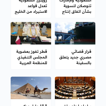
تتوصلان لتسوية
تعدل قواعد
بشأن اتفاق إنتاج
الاستيراد من الخليج
النفط
في تحد للإمارات
قرار قضائي
قطر تفوز بعضوية
مصري جديد يتعلق
المجلس التنفيذي
بالسفينة
للمنظمة العربية
"إيفرغيفن"
للطيران المدني
برلمان لبنان يقرّ
13.3 مليار دولار