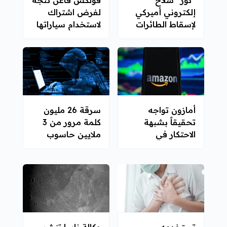
إلكتروني أميركي
لفرض اشتراك
لإسقاط الطائرات
لاستخدام سياراتها
المسيرة
الذاتية القيادة بدل
شرائها
أمازون تواجه
سرقة 26 مليون
تحقيقاً بشبهة
كلمة مرور من 3
الاحتكار في
ملايين حاسوب
المملكة المتحدة
شخصي
تستخدمه
وكالة ناسا تنشر