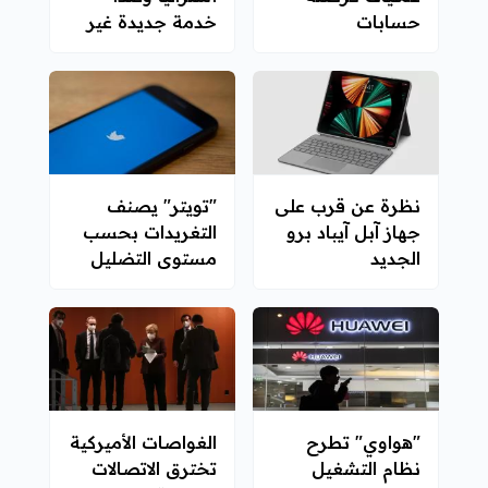
حسابات
خدمة جديدة غير
المستخدمين عبر
مجانية
الاحتيال
نظرة عن قرب على
"تويتر" يصنف
جهاز آبل آيباد برو
التغريدات بحسب
الجديد
مستوى التضليل
"هواوي" تطرح
الغواصات الأميركية
نظام التشغيل
تخترق الاتصالات