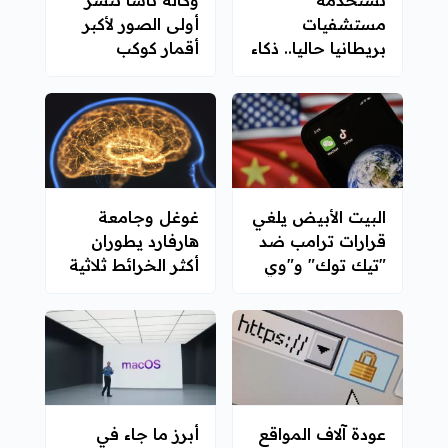
مستشفيات
أولى الصور لأكبر
بريطانيا حاليا.. ذكاء
أقمار كوكب
اصطناعي يتنبأ
المشتري
بالنوبات القلبية
قبل وقوعها
البيت الأبيض يلغي
غوغل وجامعة
قرارات ترامب ضد
هارفارد يطوران
"تيك توك" و"وي
أكثر الخرائط ثلاثية
تشات"
الأبعاد تفصيلا
للدماغ البشري
عودة آلاف المواقع
أبرز ما جاء في