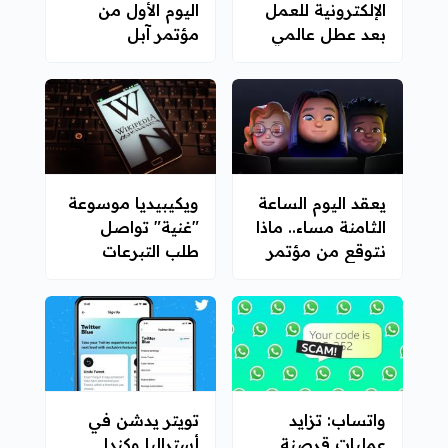
الإلكترونية للعمل
اليوم الأول من
بعد عطل عالمي
مؤتمر آبل
في الإنترنت
للمطورين لعام
2021
يعقد اليوم الساعة
ويكيبيديا موسوعة
الثامنة مساء.. ماذا
"غنية" تواصل
نتوقع من مؤتمر
طلب التبرعات
آبل للمطورين؟
واتساب: تزايد
تويتر يدشن في
عمليات قرصنة
أستراليا وكندا