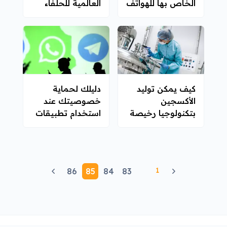
الخاص بها للهواتف
العالمية للحلفاء
الذكية
والخصوم
كيف يمكن توليد
دليلك لحماية
الأكسجين
خصوصيتك عند
بتكنولوجيا رخيصة
استخدام تطبيقات
الثمن في مواجهة
المراسلة
كورونا؟
1
86
85
84
83