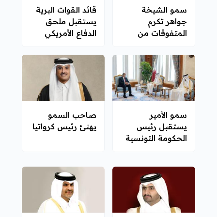
سمو الشيخة
قائد القوات البرية
جواهر تكرم
يستقبل ملحق
المتفوقات من
الدفاع الأمريكي
خريجات جامعة
الجديد
قطر
سمو الأمير
صاحب السمو
يستقبل رئيس
يهنئ رئيس كرواتيا
الحكومة التونسية