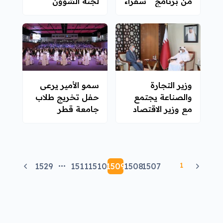
من برنامج " سفراء
لجنة الشؤون
مناظرات الدوحة "
الخارجية للجمعية
الوطنية التركية
الكبرى
وزير التجارة
سمو الأمير يرعى
والصناعة يجتمع
حفل تخريج طلاب
مع وزير الاقتصاد
جامعة قطر
والمالية التونسي
1
1529
1511
1510
1509
1508
1507