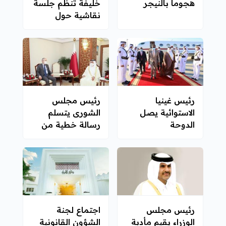
هجوما بالنيجر
خليفة تنظم جلسة
نقاشية حول
القضية
الفلسطينية
رئيس غينيا
رئيس مجلس
الاستوائية يصل
الشورى يتسلم
الدوحة
رسالة خطية من
رئيس مجلس الأمة
التركي الكبير
رئيس مجلس
اجتماع لجنة
الوزراء يقيم مأدبة
الشؤون القانونية