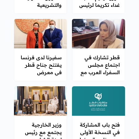
غداء تكريما لرئيس
والتشريعية
الحكومة التونسية
بمجلس الشورى
قطر تشارك في
سفيرنا لدى فرنسا
اجتماع مجلس
يفتتح جناح قطر
السفراء العرب مع
في معرض
وزيرة الشؤون
MENART Fair
الخارجية
الإندونيسية
فتح باب المشاركة
وزير الخارجية
في النسخة الأولى
يجتمع مع رئيس