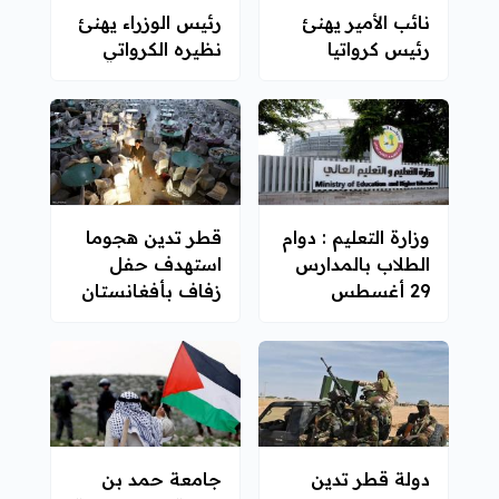
نائب الأمير يهنئ
رئيس الوزراء يهنئ
رئيس كرواتيا
نظيره الكرواتي
وزارة التعليم : دوام
قطر تدين هجوما
الطلاب بالمدارس
استهدف حفل
29 أغسطس
زفاف بأفغانستان
دولة قطر تدين
جامعة حمد بن