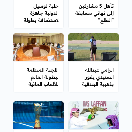
تأهل 5 مشاركين
حلبة لوسيل
إلى نهائي مسابقة
الدولية جاهزة
"الطلع"
لاستضافة بطولة
العالم للفورمولا-1
الرامي عبدالله
اللجنة المنظمة
السنيدي يفوز
لبطولة العالم
بذهبية البندقية
للألعاب المائية
الهوائية
"الدوحة 2023"
تعقد اجتماعها
الأول