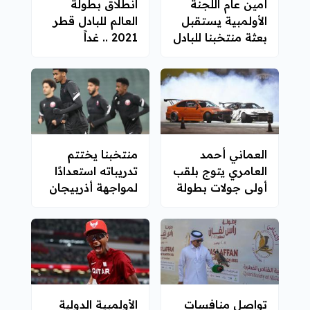
أمين عام اللجنة
انطلاق بطولة
الأولمبية يستقبل
العالم للبادل قطر
بعثة منتخبنا للبادل
2021 .. غداً
العماني أحمد
منتخبنا يختتم
العامري يتوج بلقب
تدريباته استعدادًا
أولى جولات بطولة
لمواجهة أذربيجان
قطر للدريفت
غدًا
تواصل منافسات
الأولمبية الدولية