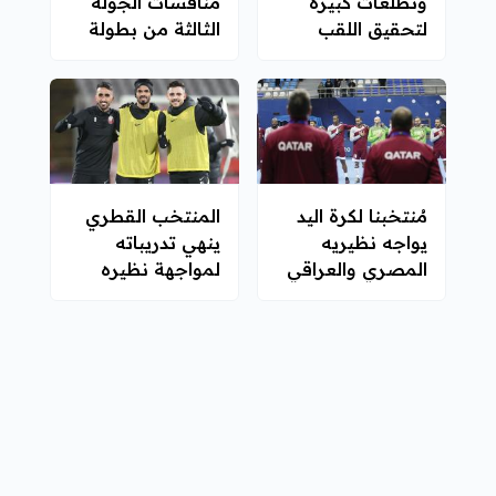
وتطلعات كبيرة
منافسات الجولة
لتحقيق اللقب
الثالثة من بطولة
الثامن
"لونجين -هذاب"
مُنتخبنا لكرة اليد
المنتخب القطري
يواجه نظيريه
ينهي تدريباته
المصري والعراقي
لمواجهة نظيره
وديًا استعدادًا
الصربي غدًا
للبطولة الآسيوية
1
238
227
226
225
224
223