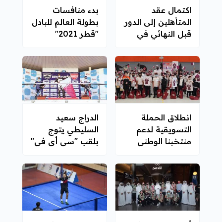
اكتمال عقد
بدء منافسات
المتأهلين إلى الدور
بطولة العالم للبادل
قبل النهائي في
"قطر 2021"
الطلع
بمشاركة 16
منتخبًا
انطلاق الحملة
الدراج سعيد
التسويقية لدعم
السليطي يتوج
منتخبنا الوطني
بلقب "سي أي في"
قبل انطلاق كأس
الإسبانية للدراجات
العرب
النارية