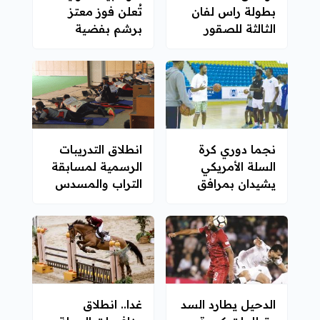
بطولة راس لفان
تُعلن فوز معتز
الثالثة للصقور
برشم بفضية
أولمبياد "لندن
2012"
نجما دوري كرة
انطلاق التدريبات
السلة الأمريكي
الرسمية لمسابقة
يشيدان بمرافق
التراب والمسدس
أكاديمية "أسباير"
الدحيل يطارد السد
غدا.. انطلاق