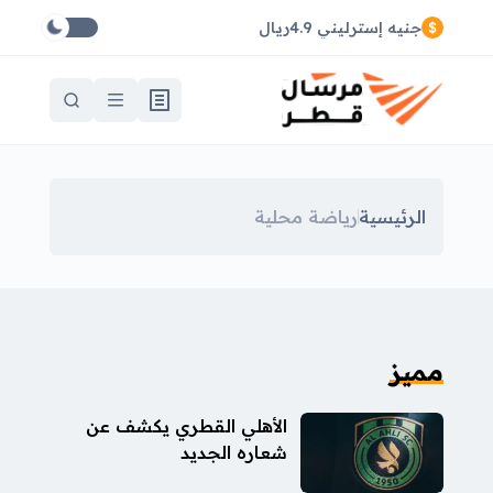
جنيه إسترليني 4.9ريال
الرئيسية
رياضة محلية
مميز
الأهلي القطري يكشف عن
شعاره الجديد